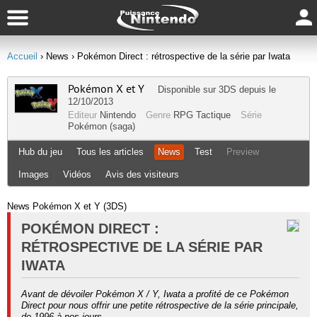
Accueil
› News
› Pokémon Direct : rétrospective de la série par Iwata
Pokémon X et Y
Disponible sur
3DS
depuis le
12/10/2013
Editeur
Nintendo
Genre
RPG Tactique
Série
Pokémon (saga)
Hub du jeu
Tous les articles
News
Test
Preview
Images
Vidéos
Avis des visiteurs
News Pokémon X et Y (3DS)
POKÉMON DIRECT :
RÉTROSPECTIVE DE LA SÉRIE PAR
IWATA
Avant de dévoiler Pokémon X / Y, Iwata a profité de ce Pokémon
Direct pour nous offrir une petite rétrospective de la série principale,
de 1996 à nos jours.