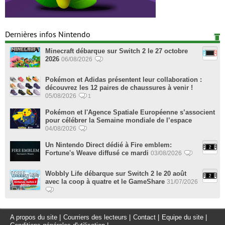
Dernières infos Nintendo
Minecraft débarque sur Switch 2 le 27 octobre
2026
06/08/2026
Pokémon et Adidas présentent leur collaboration :
découvrez les 12 paires de chaussures à venir !
05/08/2026
1
Pokémon et l'Agence Spatiale Européenne s’associent
pour célébrer la Semaine mondiale de l’espace
04/08/2026
Un Nintendo Direct dédié à Fire emblem:
Fortune's Weave diffusé ce mardi
03/08/2026
Wobbly Life débarque sur Switch 2 le 20 août
avec la coop à quatre et le GameShare
31/07/2026
A propos du site
|
Courriers des lecteurs
|
Contact
|
Equipe du site
|