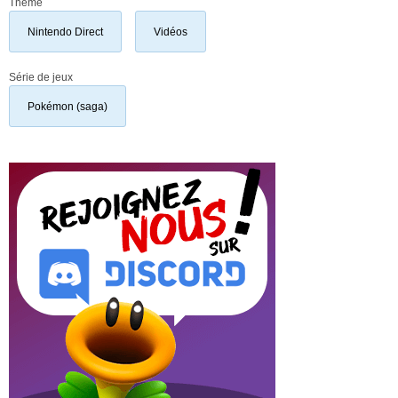
Thème
Nintendo Direct
Vidéos
Série de jeux
Pokémon (saga)