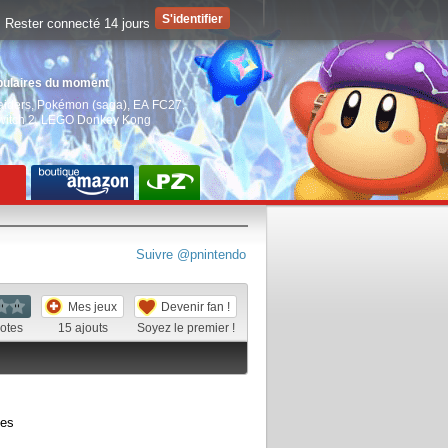
Rester connecté 14 jours
pulaires du moment
aiders
,
Pokémon (saga)
,
EA FC27
,
witch 2
,
LEGO Donkey Kong
Suivre @pnintendo
Mes jeux
Devenir fan !
otes
15
ajouts
Soyez le premier !
ées