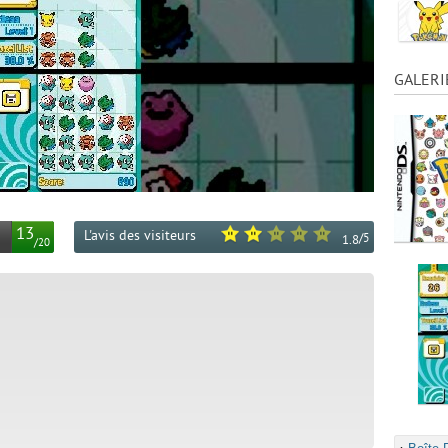
GALERI
13
L'avis des visiteurs
/
5
1.8
/
20