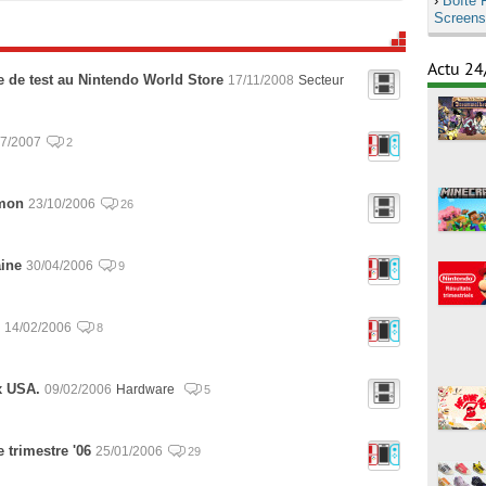
›
Boîte 
Screens
Actu 24
 de test au Nintendo World Store
17/11/2008
Secteur
07/2007
2
émon
23/10/2006
26
ine
30/04/2006
9
14/02/2006
8
x USA.
09/02/2006
Hardware
5
 trimestre '06
25/01/2006
29