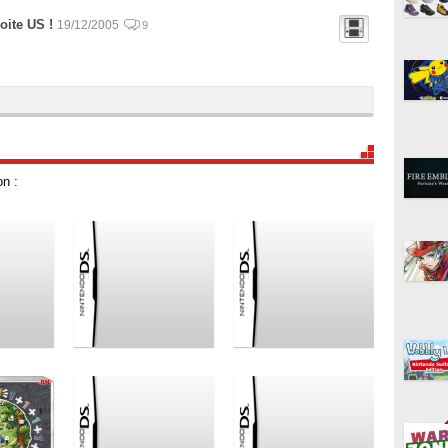
oite US !
19/12/2005
9
n :