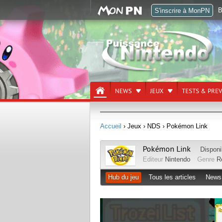
B
S'inscrire à MonPN
NEWS
JEUX
TESTS & PRE
Accueil
› Jeux
› NDS
› Pokémon Link
Pokémon Link
Disponi
Editeur
Nintendo
Genre
R
Hub du jeu
Tous les articles
News