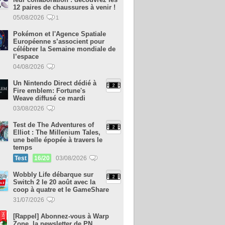
12 paires de chaussures à venir !
05/08/2026
1
Pokémon et l'Agence Spatiale
Européenne s’associent pour
célébrer la Semaine mondiale de
l’espace
04/08/2026
Un Nintendo Direct dédié à
Fire emblem: Fortune's
Weave diffusé ce mardi
03/08/2026
Test de The Adventures of
Elliot : The Millenium Tales,
une belle épopée à travers le
temps
Test
16/20
03/08/2026
Wobbly Life débarque sur
Switch 2 le 20 août avec la
coop à quatre et le GameShare
31/07/2026
[Rappel] Abonnez-vous à Warp
Zone, la newsletter de PN