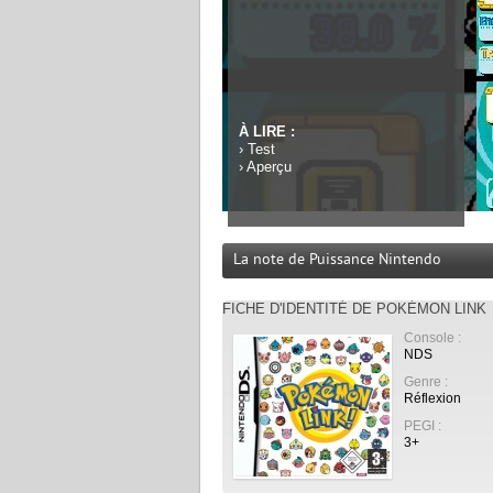
À LIRE :
›
Test
›
Aperçu
La note de Puissance Nintendo
FICHE D'IDENTITÉ DE POKÉMON LINK
Console :
NDS
Genre :
Réflexion
PEGI :
3+