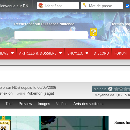
ienvenue sur PN
Rechercher sur Puissance Nintendo
Termes po
Splatoon R
Nintendo S
VIEWS
ARTICLES & DOSSIERS
ENCYCLO.
DISCORD
FORUM
ble sur
NDS
depuis le 05/05/2006
Ma note
éflexion
Série
Pokémon (saga)
Moyenne de 1,8 - 15 n
Test
Preview
Images
Vidéos
Avis des visiteurs
Séries li