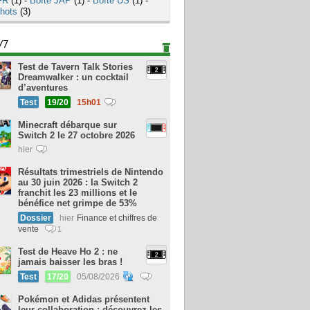
FR
(1) -
Boîte JAP
(1) -
Boîte US
(1) -
hots
(3)
/7
Test de Tavern Talk Stories
Dreamwalker : un cocktail
d’aventures
Test
19/20
15h01
Minecraft débarque sur
Switch 2 le 27 octobre 2026
hier
Résultats trimestriels de Nintendo
au 30 juin 2026 : la Switch 2
franchit les 23 millions et le
bénéfice net grimpe de 53%
Dossier
hier
Finance et chiffres de
vente
1
Test de Heave Ho 2 : ne
jamais baisser les bras !
Test
17/20
05/08/2026
Pokémon et Adidas présentent
leur collaboration : découvrez les