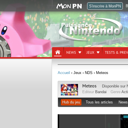
B
S'inscrire à MonPN
NEWS
JEUX
TESTS & PRE
Accueil
› Jeux
› NDS
› Meteos
Meteos
Disponible sur
Editeur
Bandai
Genre
Act
Hub du jeu
Tous les articles
News