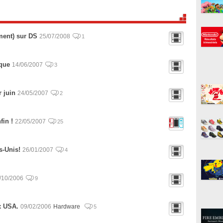
ment) sur DS
25/07/2008
1
sque
14/06/2007
3
 juin
24/05/2007
2
fin !
22/05/2007
25
s-Unis!
26/01/2007
4
/10/2006
9
x USA.
09/02/2006
Hardware
5