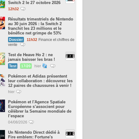
Switch 2 le 27 octobre 2026
12h32
Résultats trimestriels de Nintendo
au 30 juin 2026 : la Switch 2
franchit les 23 millions et le
bénéfice net grimpe de 53%
Dossier
11h32
Finance et chiffres de
vente
Test de Heave Ho 2 : ne
jamais baisser les bras !
Test
17/20
hier
Pokémon et Adidas présentent
leur collaboration : découvrez les
12 paires de chaussures à venir !
hier
Pokémon et l'Agence Spatiale
Européenne s’associent pour
célébrer la Semaine mondiale de
l’espace
04/08/2026
Un Nintendo Direct dédié à
Fire emblem: Fortune's