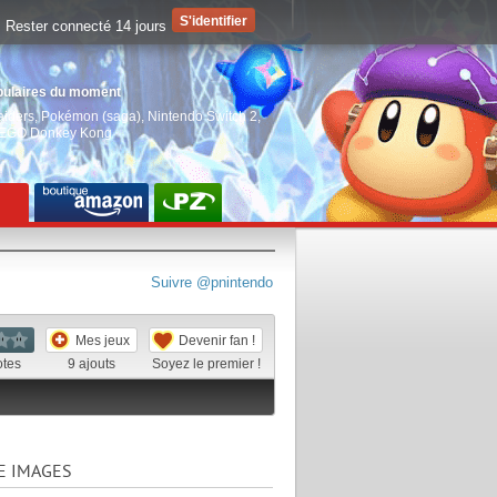
Rester connecté 14 jours
pulaires du moment
aiders
,
Pokémon (saga)
,
Nintendo Switch 2
,
EGO Donkey Kong
Suivre @pnintendo
Mes jeux
Devenir fan !
otes
9
ajouts
Soyez le premier !
E IMAGES