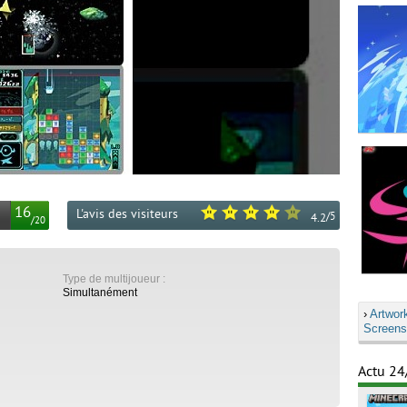
16
L'avis des visiteurs
/
5
4.2
/
20
Type de multijoueur :
Simultanément
›
Artwor
Screens
Actu 24