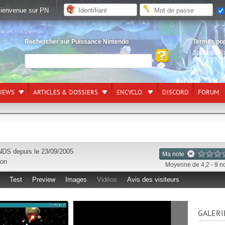
ienvenue sur PN
Rechercher sur Puissance Nintendo
Termes po
Splatoon R
EA FC27
,
L
VIEWS
ARTICLES & DOSSIERS
ENCYCLO.
DISCORD
FORUM
NDS
depuis le 23/09/2005
Ma note
ion
Moyenne de 4,2 - 9 n
Test
Preview
Images
Vidéos
Avis des visiteurs
GALERI