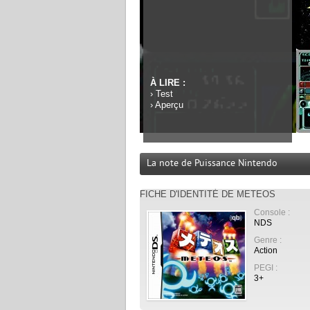
À LIRE :
›
Test
›
Aperçu
La note de Puissance Nintendo
FICHE D'IDENTITÉ DE METEOS
Console :
NDS
Genre :
Action
PEGI :
3+