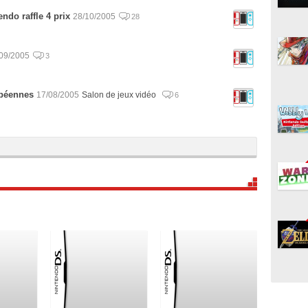
do raffle 4 prix
28/10/2005
28
09/2005
3
opéennes
17/08/2005
Salon de jeux vidéo
6