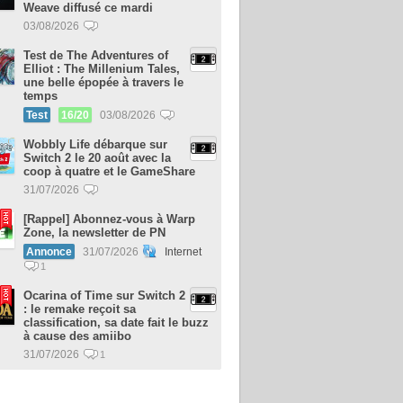
Weave diffusé ce mardi
03/08/2026
Test de The Adventures of
Elliot : The Millenium Tales,
une belle épopée à travers le
temps
Test
16/20
03/08/2026
Wobbly Life débarque sur
Switch 2 le 20 août avec la
coop à quatre et le GameShare
31/07/2026
[Rappel] Abonnez-vous à Warp
Zone, la newsletter de PN
Annonce
31/07/2026
Internet
1
Ocarina of Time sur Switch 2
: le remake reçoit sa
classification, sa date fait le buzz
à cause des amiibo
31/07/2026
1