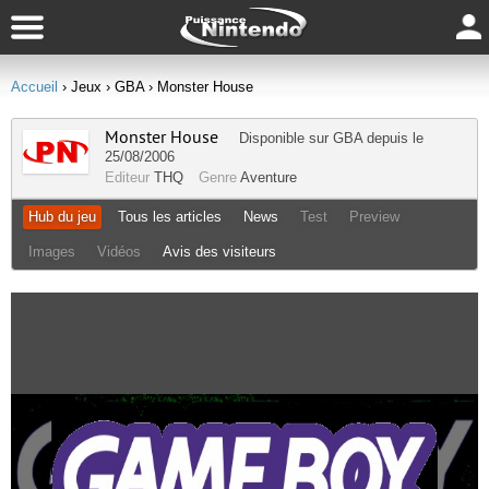
Accueil
› Jeux
› GBA
› Monster House
Monster House
Disponible sur
GBA
depuis le
25/08/2006
Editeur
THQ
Genre
Aventure
Hub du jeu
Tous les articles
News
Test
Preview
Images
Vidéos
Avis des visiteurs