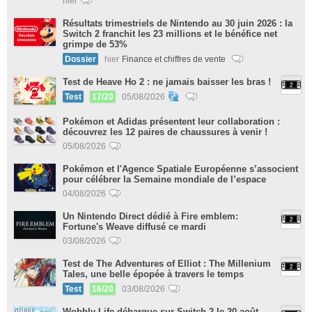
hier
Résultats trimestriels de Nintendo au 30 juin 2026 : la
Switch 2 franchit les 23 millions et le bénéfice net
grimpe de 53%
Dossier
hier
Finance et chiffres de vente
Test de Heave Ho 2 : ne jamais baisser les bras !
Test
17/20
05/08/2026
Pokémon et Adidas présentent leur collaboration :
découvrez les 12 paires de chaussures à venir !
05/08/2026
Pokémon et l'Agence Spatiale Européenne s’associent
pour célébrer la Semaine mondiale de l’espace
04/08/2026
Un Nintendo Direct dédié à Fire emblem:
Fortune's Weave diffusé ce mardi
03/08/2026
Test de The Adventures of Elliot : The Millenium
Tales, une belle épopée à travers le temps
Test
16/20
03/08/2026
Wobbly Life débarque sur Switch 2 le 20 août