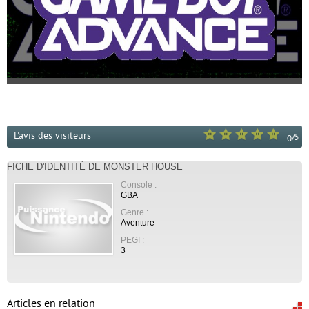
L'avis des visiteurs
/
5
0
FICHE D'IDENTITÉ DE MONSTER HOUSE
Console :
GBA
Genre :
Aventure
PEGI :
3+
Articles en relation