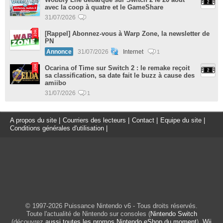
avec la coop à quatre et le GameShare
31/07/2026
[Rappel] Abonnez-vous à Warp Zone, la newsletter de
PN
Annonce
31/07/2026
Internet
1
Ocarina of Time sur Switch 2 : le remake reçoit
sa classification, sa date fait le buzz à cause des
amiibo
31/07/2026
1
A propos du site
|
Courriers des lecteurs
|
Contact
|
Equipe du site
|
Conditions générales d'utilisation
|
© 1997-2026 Puissance Nintendo v6 - Tous droits réservés.
Toute l'actualité de Nintendo sur consoles (
Nintendo Switch
(découvrez
aussi toutes les promos Nintendo eShop du moment
),
Wii