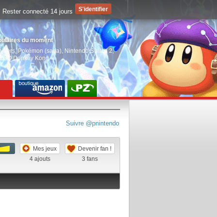
Rester connecté 14 jours
pulaires du moment
aiders
,
Pokémon (saga)
,
Nintendo Switch 2
,
EGO Donkey Kong
Suivre @pnintendo
Mes jeux
Devenir fan !
4
ajouts
3
fans