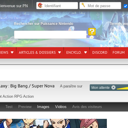
ienvenue sur PN
Rechercher sur Puissance Nintendo
Termes po
Splatoon R
EA FC27
,
L
VIEWS
ARTICLES & DOSSIERS
ENCYCLO.
DISCORD
FORUM
axy : Big Bang / Super Nova
A paraître sur
Mon attente
t
Action RPG
Action
Test
Preview
Images
Vidéos
Avis des visiteurs