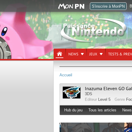
B
S'inscrire à MonPN
NEWS
JEUX
TESTS & PRE
Accueil
Inazuma Eleven GO Gal
3DS
Editeur
Level 5
Genre
Foo
Hub du jeu
Tous les articles
News