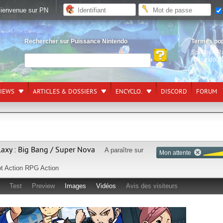
ienvenue sur PN
Rechercher sur Puissance Nintendo
Termes po
Splatoon R
Nintendo S
VIEWS
ARTICLES & DOSSIERS
ENCYCLO.
DISCORD
FORUM
axy : Big Bang / Super Nova
A paraître sur
Mon attente
t
Action RPG
Action
Test
Preview
Images
Vidéos
Avis des visiteurs