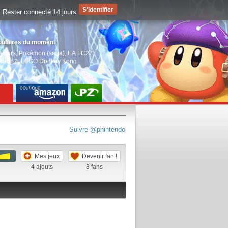
Rester connecté 14 jours
pulaires du moment
aiders
,
Pokémon (saga)
,
EA FC27
,
witch 2
,
LEGO Donkey Kong
Suivre @pnintendo
Mes jeux
Devenir fan !
4
ajouts
3
fans