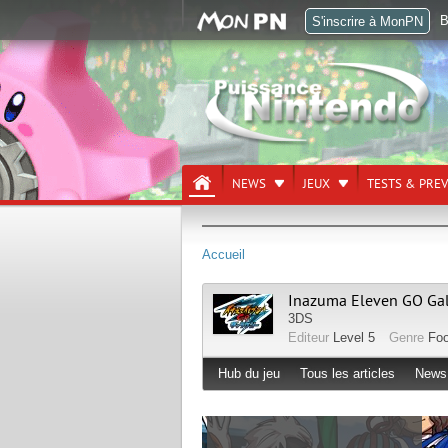
B
S'inscrire à MonPN
NEWS
JEUX
TESTS & PRE
Accueil
Inazuma Eleven GO Gal
3DS
Editeur
Level 5
Genre
Foo
Hub du jeu
Tous les articles
News