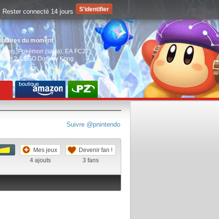
Rester connecté 14 jours
pulaires du moment
aiders
,
Pokémon (saga)
,
EA FC27
,
witch 2
,
LEGO Donkey Kong
Suivre @pnintendo
Mes jeux
Devenir fan !
4
ajouts
3
fans