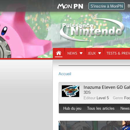
B
S'inscrire à MonPN
NEWS
JEUX
TESTS & PRE
Accueil
Inazuma Eleven GO Gal
3DS
Editeur
Level 5
Genre
Foo
Hub du jeu
Tous les articles
News