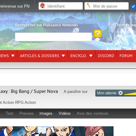
ienvenue sur PN
Rechercher sur Puissance Nintendo
Termes po
Splatoon R
Nintendo S
VIEWS
ARTICLES & DOSSIERS
ENCYCLO.
DISCORD
FORUM
axy : Big Bang / Super Nova
A paraître sur
Mon attente
t
Action RPG
Action
Test
Preview
Images
Vidéos
Avis des visiteurs