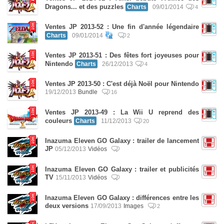
Dragons... et des puzzles
Charts
09/01/2014
4
Ventes JP 2013-52 : Une fin d'année légendaire
Charts
09/01/2014
2
Ventes JP 2013-51 : Des fêtes fort joyeuses pour
Nintendo
Charts
26/12/2013
4
Ventes JP 2013-50 : C'est déjà Noël pour Nintendo
19/12/2013
Bundle
16
Ventes JP 2013-49 : La Wii U reprend des
couleurs
Charts
11/12/2013
20
Inazuma Eleven GO Galaxy : trailer de lancement
JP
05/12/2013
Vidéos
Inazuma Eleven GO Galaxy : trailer et publicités
TV
15/11/2013
Vidéos
Inazuma Eleven GO Galaxy : différences entre les
deux versions
17/09/2013
Images
2