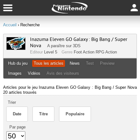
Accueil
› Recherche
Inazuma Eleven GO Galaxy : Big Bang / Super
Nova
A paraître sur
3DS
Editeur
Level 5
Genre
Foot
Action RPG
Action
Hub du jeu
Tous les articles
News
Test
Preview
Images
Vidéos
Avis des visiteurs
Articles pour le jeu Inazuma Eleven GO Galaxy : Big Bang / Super Nova
20 articles trouvés
Trier
Date
Titre
Populaire
Par page