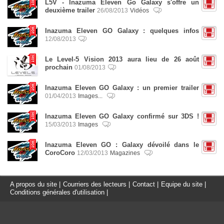
L5V - Inazuma Eleven Go Galaxy s'offre un
deuxième trailer
26/08/2013
Vidéos
Inazuma Eleven GO Galaxy : quelques infos
12/08/2013
Le Level-5 Vision 2013 aura lieu de 26 août
prochain
01/08/2013
Inazuma Eleven GO Galaxy : un premier trailer
01/04/2013
Images...
Inazuma Eleven GO Galaxy confirmé sur 3DS !
15/03/2013
Images
Inazuma Eleven GO : Galaxy dévoilé dans le
CoroCoro
12/03/2013
Magazines
A propos du site
|
Courriers des lecteurs
|
Contact
|
Equipe du site
|
Conditions générales d'utilisation
|