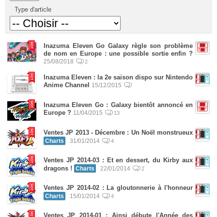
Type d'article
Inazuma Eleven Go Galaxy règle son problème
de nom en Europe : une possible sortie enfin ?
25/08/2018
2
Inazuma Eleven : la 2e saison dispo sur Nintendo
Anime Channel
15/12/2015
Inazuma Eleven Go : Galaxy bientôt annoncé en
Europe ?
11/04/2015
13
Ventes JP 2013 - Décembre : Un Noël monstrueux
Charts
31/01/2014
4
Ventes JP 2014-03 : Et en dessert, du Kirby aux
dragons !
Charts
22/01/2014
2
Ventes JP 2014-02 : La gloutonnerie à l'honneur
Charts
15/01/2014
4
Ventes JP 2014-01 : Ainsi débute l'Année des