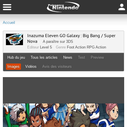
Accueil
Inazuma Eleven GO Galaxy : Big Bang / Super
Nova
A paraître sur
3DS
Editeur
Level 5
Genre
Foot
Action RPG
Action
Hub du jeu
Tous les articles
News
Test
Preview
Images
Vidéos
Avis des visiteurs