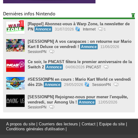
Dernières infos Nintendo
[Rappel] Abonnez-vous à Warp Zone, la newsletter de
PN
Annonce
31/07/2026
Internet
1
[SESSIONPN] A vos carapaces : on retourne sur Mario
Kart 8 Deluxe ce vendredi !
Annonce
11/06/2026
SessionPN
Ce soir, le PNCAST fêtera le premier anniversaire de la
Switch 2
Annonce
04/06/2026
PNCAST
#SESSIONPN en cours : Mario Kart World ce vendredi
dès 21h
Annonce
29/05/2026
SessionPN
[SESSIONPN] Rejoignez-nous pour mener l'enquête,
vendredi, sur Among Us !
Annonce
12/05/2026
SessionPN
A propos du site
|
Courriers des lecteurs
|
Contact
|
Equipe du site
|
Conditions générales d'utilisation
|