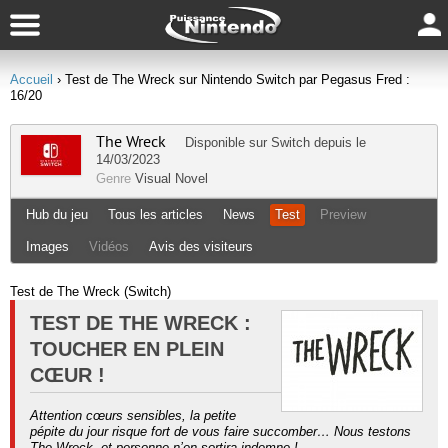
Accueil
› Test de The Wreck sur Nintendo Switch par Pegasus Fred :
16/20
The Wreck
Disponible sur
Switch
depuis le
14/03/2023
Genre
Visual Novel
Hub du jeu
Tous les articles
News
Test
Preview
Images
Vidéos
Avis des visiteurs
Test de The Wreck (Switch)
TEST DE THE WRECK :
TOUCHER EN PLEIN
CŒUR !
Attention cœurs sensibles, la petite
pépite du jour risque fort de vous faire succomber… Nous testons
The Wreck, et personne n’en sortira indemne !