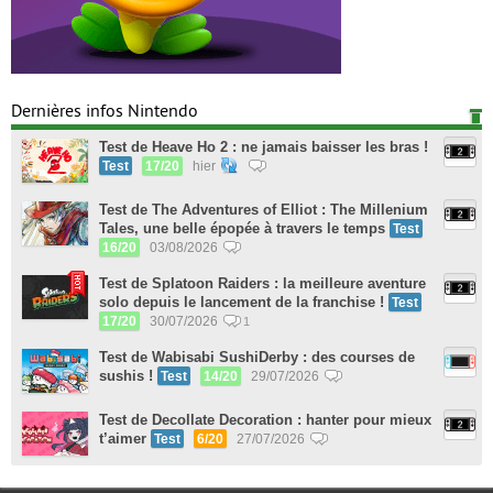
Dernières infos Nintendo
Test de Heave Ho 2 : ne jamais baisser les bras !
Test
17/20
hier
Test de The Adventures of Elliot : The Millenium
Tales, une belle épopée à travers le temps
Test
16/20
03/08/2026
Test de Splatoon Raiders : la meilleure aventure
solo depuis le lancement de la franchise !
Test
17/20
30/07/2026
1
Test de Wabisabi SushiDerby : des courses de
sushis !
Test
14/20
29/07/2026
Test de Decollate Decoration : hanter pour mieux
t’aimer
Test
6/20
27/07/2026