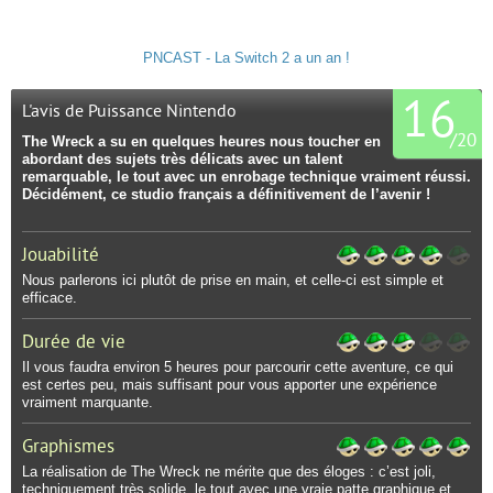
PNCAST - La Switch 2 a un an !
16
L'avis de Puissance Nintendo
/
20
The Wreck a su en quelques heures nous toucher en
abordant des sujets très délicats avec un talent
remarquable, le tout avec un enrobage technique vraiment réussi.
Décidément, ce studio français a définitivement de l’avenir !
Jouabilité
Nous parlerons ici plutôt de prise en main, et celle-ci est simple et
efficace.
Durée de vie
Il vous faudra environ 5 heures pour parcourir cette aventure, ce qui
est certes peu, mais suffisant pour vous apporter une expérience
vraiment marquante.
Graphismes
La réalisation de The Wreck ne mérite que des éloges : c’est joli,
techniquement très solide, le tout avec une vraie patte graphique et