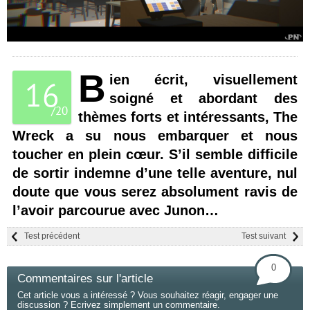
B
ien écrit, visuellement
16
soigné et abordant des
/
20
thèmes forts et intéressants, The
Wreck a su nous embarquer et nous
toucher en plein cœur. S’il semble difficile
de sortir indemne d’une telle aventure, nul
doute que vous serez absolument ravis de
l’avoir parcourue avec Junon…
Test précédent
Test suivant
0
Commentaires sur l'article
Cet article vous a intéressé ? Vous souhaitez réagir, engager une
discussion ? Ecrivez simplement un commentaire.