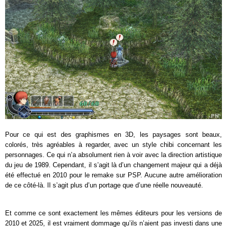
Pour ce qui est des graphismes en 3D, les paysages sont beaux,
colorés, très agréables à regarder, avec un style chibi concernant les
personnages. Ce qui n’a absolument rien à voir avec la direction artistique
du jeu de 1989. Cependant, il s’agit là d’un changement majeur qui a déjà
été effectué en 2010 pour le remake sur PSP. Aucune autre amélioration
de ce côté-là. Il s’agit plus d’un portage que d’une réelle nouveauté.
Et comme ce sont exactement les mêmes éditeurs pour les versions de
2010 et 2025, il est vraiment dommage qu’ils n’aient pas investi dans une