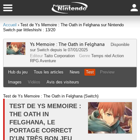
Accueil
› Test de Ys Memoire : The Oath in Felghana sur Nintendo
Switch par littleshishi : 13/20
Ys Memoire : The Oath in Felghana
Disponible
sur
Switch
depuis le 07/01/2025
Editeur
Taito Corporation
Genre
Temps réel
Action
RPG
Aventure
Hub du jeu
Tous les articles
News
Test
Preview
Images
Vidéos
Avis des visiteurs
Test de Ys Memoire : The Oath in Felghana (Switch)
TEST DE YS MEMOIRE :
THE OATH IN
FELGHANA, LE
PORTAGE CORRECT
D’UN TRÈS BON JEU