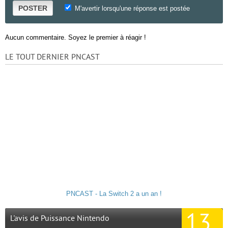
POSTER
M'avertir lorsqu'une réponse est postée
Aucun commentaire. Soyez le premier à réagir !
LE TOUT DERNIER PNCAST
PNCAST - La Switch 2 a un an !
13
L'avis de Puissance Nintendo