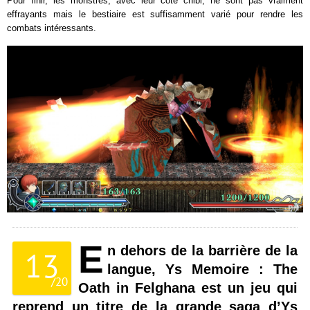
Pour finir, les monstres, avec leur côté chibi, ne sont pas vraiment
effrayants mais le bestiaire est suffisamment varié pour rendre les
combats intéressants.
E
n dehors de la barrière de la
13
langue, Ys Memoire : The
/
20
Oath in Felghana est un jeu qui
reprend un titre de la grande saga d’Ys