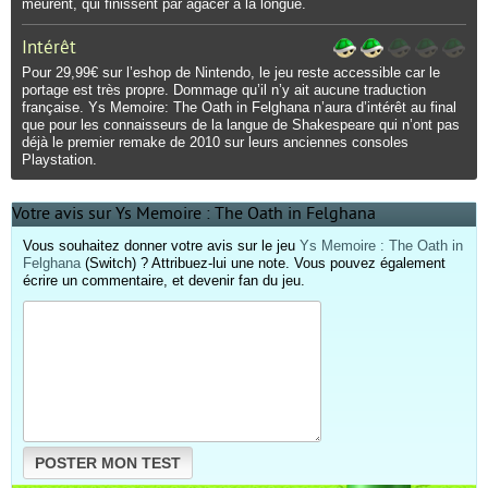
meurent, qui finissent par agacer à la longue.
Intérêt
Pour 29,99€ sur l’eshop de Nintendo, le jeu reste accessible car le
portage est très propre. Dommage qu’il n’y ait aucune traduction
française. Ys Memoire: The Oath in Felghana n’aura d’intérêt au final
que pour les connaisseurs de la langue de Shakespeare qui n’ont pas
déjà le premier remake de 2010 sur leurs anciennes consoles
Playstation.
Votre avis sur Ys Memoire : The Oath in Felghana
Vous souhaitez donner votre avis sur le jeu
Ys Memoire : The Oath in
Felghana
(Switch) ? Attribuez-lui une note. Vous pouvez également
écrire un commentaire, et devenir fan du jeu.
POSTER MON TEST