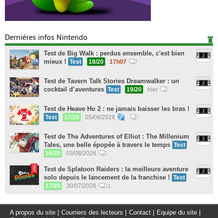
Dernières infos Nintendo
Test de Big Walk : perdus ensemble, c'est bien
mieux !
Test
18/20
17h07
Test de Tavern Talk Stories Dreamwalker : un
cocktail d’aventures
Test
19/20
hier
Test de Heave Ho 2 : ne jamais baisser les bras !
Test
17/20
05/08/2026
Test de The Adventures of Elliot : The Millenium
Tales, une belle épopée à travers le temps
Test
16/20
03/08/2026
Test de Splatoon Raiders : la meilleure aventure
solo depuis le lancement de la franchise !
Test
17/20
30/07/2026
1
A propos du site
|
Courriers des lecteurs
|
Contact
|
Equipe du site
|