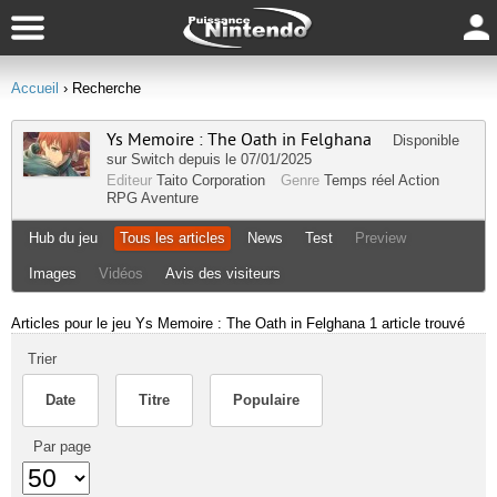
Accueil
› Recherche
Ys Memoire : The Oath in Felghana
Disponible
sur
Switch
depuis le 07/01/2025
Editeur
Taito Corporation
Genre
Temps réel
Action
RPG
Aventure
Hub du jeu
Tous les articles
News
Test
Preview
Images
Vidéos
Avis des visiteurs
Articles pour le jeu Ys Memoire : The Oath in Felghana
1 article trouvé
Trier
Date
Titre
Populaire
Par page