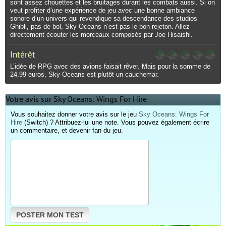
sont assez chouettes et les bruitages durant les combats aussi. Si on
veut profiter d’une expérience de jeu avec une bonne ambiance
sonore d’un univers qui revendique sa descendance des studios
Ghibli, pas de bol, Sky Oceans n’est pas le bon rejeton. Allez
directement écouter les morceaux composés par Joe Hisaishi.
Intérêt
L’idée de RPG avec des avions faisait rêver. Mais pour la somme de
24,99 euros, Sky Oceans est plutôt un cauchemar.
Votre avis sur Sky Oceans: Wings For Hire
Vous souhaitez donner votre avis sur le jeu
Sky Oceans: Wings For
Hire
(Switch) ? Attribuez-lui une note. Vous pouvez également écrire
un commentaire, et devenir fan du jeu.
POSTER MON TEST