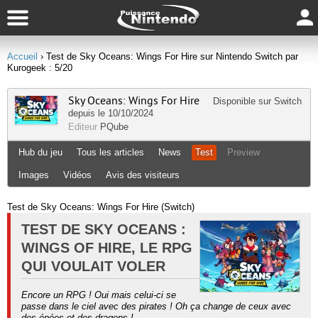
Accueil
› Test de Sky Oceans: Wings For Hire sur Nintendo Switch par
Kurogeek : 5/20
Sky Oceans: Wings For Hire
Disponible sur
Switch
depuis le 10/10/2024
Editeur
PQube
Hub du jeu
Tous les articles
News
Test
Preview
Images
Vidéos
Avis des visiteurs
Test de Sky Oceans: Wings For Hire (Switch)
TEST DE SKY OCEANS :
WINGS OF HIRE, LE RPG
QUI VOULAIT VOLER
Encore un RPG ! Oui mais celui-ci se
passe dans le ciel avec des pirates ! Oh ça change de ceux avec
des épées et des dragons !