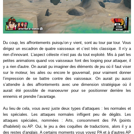
Du coup, les affrontements puisqu’on y vient, sont au tour par tour. Vous
dirigez un escadron de quatre vaisseaux et c’est très classique. Il n’y a
rien d’innovant. L’aspect céleste n’est pas du tout exploité. Mis à part les
petites animations quand vos vaisseaux font des looping pour attaquer, il
y a rien d'autre. On aurait pu imaginer des éléments de jeu où il faut viser
sur le moteur, les ailes ou encore le gouvernail, pour vraiment donner
l’impression de se battre contre des vaisseaux. On aurait pu aussi
s’attendre à des affrontements avec une dimension stratégique où il
aurait été possible de manoeuvrer pour se positionner derrière les
ennemis et prendre l’avantage.
Au lieu de cela, vous avez juste deux types d’attaques : les normales et
les spéciales. Les attaques normales infligent peu de dégâts. Les
attaques spéciales, nommées : Arts, consomment des PA (points
d'habileté) ou AP. Oui, le jeu a des coquilles de traductions, alors il y a
des restes d’anglais. A certains moments vous voyez PA et à d’autres AP