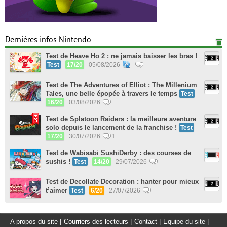
Dernières infos Nintendo
Test de Heave Ho 2 : ne jamais baisser les bras !
Test
17/20
05/08/2026
Test de The Adventures of Elliot : The Millenium
Tales, une belle épopée à travers le temps
Test
16/20
03/08/2026
Test de Splatoon Raiders : la meilleure aventure
solo depuis le lancement de la franchise !
Test
17/20
30/07/2026
1
Test de Wabisabi SushiDerby : des courses de
sushis !
Test
14/20
29/07/2026
Test de Decollate Decoration : hanter pour mieux
t’aimer
Test
6/20
27/07/2026
A propos du site
|
Courriers des lecteurs
|
Contact
|
Equipe du site
|