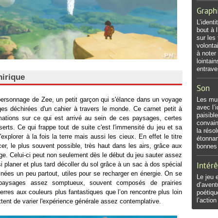
Graph
L’ident
bout à 
sur les 
volonta
à noter
lointai
entraver
nirique
Son
ersonnage de Zee, un petit garçon qui s'élance dans un voyage
Les mus
avec l’
ages déchirées d'un cahier à travers le monde. Ce carnet petit à
paisibl
mations sur ce qui est arrivé au sein de ces paysages, certes
convain
erts. Ce qui frappe tout de suite c'est l'immensité du jeu et sa
la réso
xplorer à la fois la terre mais aussi les cieux. En effet le titre
étonnam
er, le plus souvent possible, très haut dans les airs, grâce aux
bonnes
ge. Celui-ci peut non seulement dès le début du jeu sauter assez
i planer et plus tard décoller du sol grâce à un sac à dos spécial
Intérê
inées un peu partout, utiles pour se recharger en énergie. On se
Le jeu 
paysages assez somptueux, souvent composés de prairies
d’avent
rres aux couleurs plus fantastiques que l’on rencontre plus loin
poétiq
l’actio
ttent de varier l'expérience générale assez contemplative.