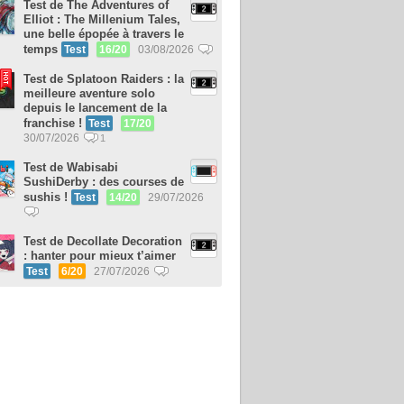
Test de The Adventures of
Elliot : The Millenium Tales,
une belle épopée à travers le
temps
Test
16/20
03/08/2026
Test de Splatoon Raiders : la
meilleure aventure solo
depuis le lancement de la
franchise !
Test
17/20
30/07/2026
1
Test de Wabisabi
SushiDerby : des courses de
sushis !
Test
14/20
29/07/2026
Test de Decollate Decoration
: hanter pour mieux t’aimer
Test
6/20
27/07/2026