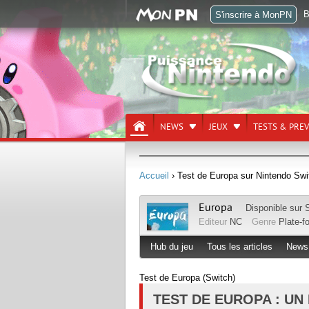
B
S'inscrire à MonPN
NEWS
JEUX
TESTS & PRE
Accueil
› Test de Europa sur Nintendo Swi
Europa
Disponible sur
Editeur
NC
Genre
Plate-f
Hub du jeu
Tous les articles
News
Test de Europa (Switch)
TEST DE EUROPA : U