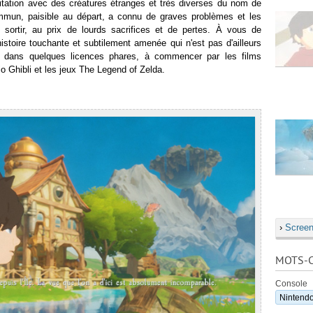
tation avec des créatures étranges et très diverses du nom de
ommun, paisible au départ, a connu de graves problèmes et les
 sortir, au prix de lourds sacrifices et de pertes. À vous de
histoire touchante et subtilement amenée qui n'est pas d'ailleurs
on dans quelques licences phares, à commencer par les films
io Ghibli et les jeux The Legend of Zelda.
›
Screen
MOTS-C
Console
Nintendo