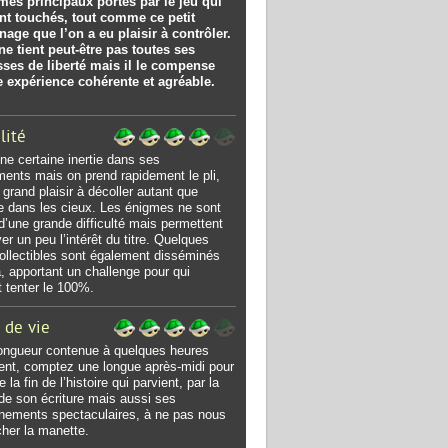
mes principaux portés par le jeu qui
nt touchés, tout comme ce petit
age que l’on a eu plaisir à contrôler.
ne tient peut-être pas toutes ses
ses de liberté mais il le compense
e expérience cohérente et agréable.
lité
ne certaine inertie dans ses
nts mais on prend rapidement le pli,
 grand plaisir à décoller autant que
e dans les cieux. Les énigmes ne sont
d’une grande difficulté mais permettent
er un peu l’intérêt du titre. Quelques
collectibles sont également disséminés
là, apportant un challenge pour qui
t tenter le 100%.
 de vie
ongueur contenue à quelques heures
nt, comptez une longue après-midi pour
e la fin de l’histoire qui parvient, par la
 de son écriture mais aussi ses
nements spectaculaires, à ne pas nous
âcher la manette.