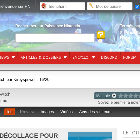
ienvenue sur PN
Rechercher sur Puissance Nintendo
Termes po
Splatoon R
Nintendo S
VIEWS
ARTICLES & DOSSIERS
ENCYCLO.
DISCORD
FORUM
tch par Kirbyspower : 16/20
Switch
Ma note
orme
Soyez le premier à noter 
Test
Preview
Images
Vidéos
Avis des visiteurs
LE TOU
N DÉCOLLAGE POUR