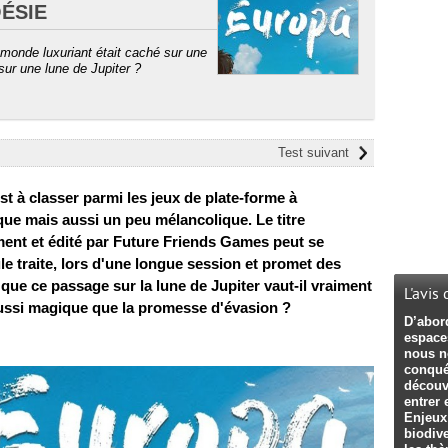
ÉSIE
 monde luxuriant était caché sur une
 sur une lune de Jupiter ?
Test suivant
st à classer parmi les jeux de plate-forme à
que mais aussi un peu mélancolique. Le titre
ent et édité par Future Friends Games peut se
le traite, lors d'une longue session et promet des
ue ce passage sur la lune de Jupiter vaut-il vraiment
L'avis
 aussi magique que la promesse d'évasion ?
D’abord
espaces
nous n
conquér
découv
entrer 
Enjeux
biodive