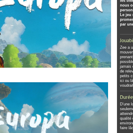
les thè
nous o
personn
Le jeu 
promes
par un
Jouabi
Zee a u
mouveme
prenant
possibl
jamais 
de relev
petits 
ici ou 
voudrai
Durée
D’une l
seuleme
atteindr
qualité
environ
faire l