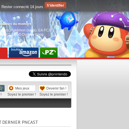
Rester connecté 14 jours
pulaires du moment
aiders
,
Pokémon (saga)
,
EA FC27
,
witch 2
,
LEGO Donkey Kong
Mes jeux
Devenir fan !
!
Soyez le premier !
Soyez le premier !
T DERNIER PNCAST