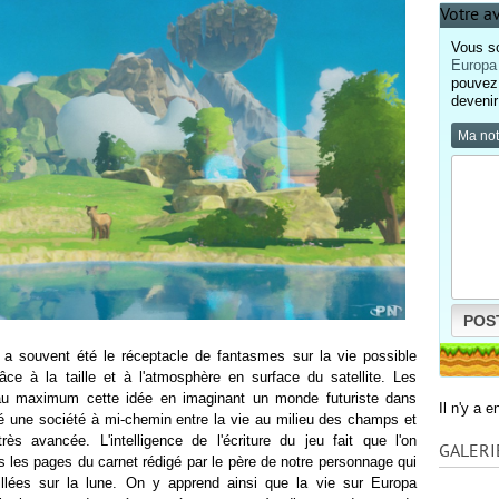
Votre a
Vous so
Europa
pouvez 
devenir
Ma no
POS
 a souvent été le réceptacle de fantasmes sur la vie possible
râce à la taille et à l'atmosphère en surface du satellite. Les
 au maximum cette idée en imaginant un monde futuriste dans
Il n'y a 
mé une société à mi-chemin entre la vie au milieu des champs et
rès avancée. L'intelligence de l'écriture du jeu fait que l'on
GALERI
 les pages du carnet rédigé par le père de notre personnage qui
illées sur la lune. On y apprend ainsi que la vie sur Europa