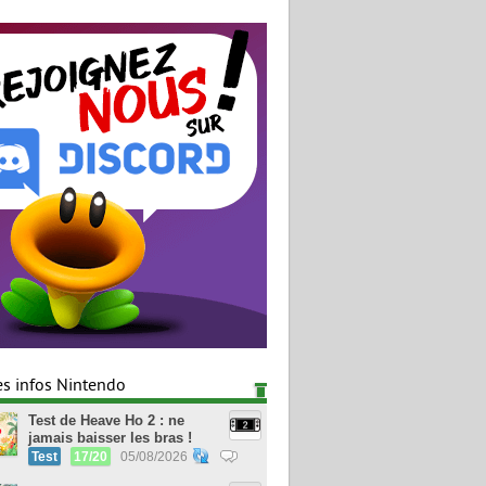
es infos Nintendo
Test de Heave Ho 2 : ne
jamais baisser les bras !
Test
17/20
05/08/2026