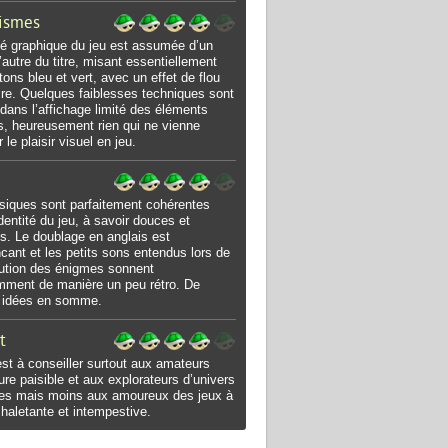
ismes
ité graphique du jeu est assumée d’un
l’autre du titre, misant essentiellement
tons bleu et vert, avec un effet de flou
ire. Quelques faiblesses techniques sont
 dans l’affichage limité des éléments
ns, heureusement rien qui ne vienne
 le plaisir visuel en jeu.
iques sont parfaitement cohérentes
identité du jeu, à savoir douces et
es. Le doublage en anglais est
cant et les petits sons entendus lors de
lution des énigmes sonnent
ment de manière un peu rétro. De
 idées en somme.
t
est à conseiller surtout aux amateurs
ure paisible et aux explorateurs d’univers
ues mais moins aux amoureux des jeux à
n haletante et intempestive.