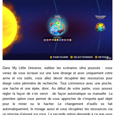
Dans My Little Universe, oubliez les scénarios ultra poussés : vous
venez de vous écraser sur une lune étrange et avec uniquement votre
arme et vos outils, vous allez devoir récupérer des ressources pour
élargir votre périmètre de recherche. Tout commence avec une pioche,
une hache et une épée, donc. Au début de votre partie, vous pouvez
régler la façon de s’en servir : de façon automatique ou manuelle. La
première option vous permet de vous approcher de n’importe quel objet
pour le miner ou le hacher. Le changement d’outils se fait
automatiquement, le minage aussi et vous récupérez les ressources via
un principe d’aimant sur vous. La seconde option demande à ce que vous