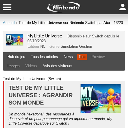
Accueil
› Test de My Little Universe sur Nintendo Switch par Atar : 13/20
My Little Universe
Disponible sur
Switch
depuis le
05/10/2023
Editeur
NC
Genre
Simulation Gestion
Hub du jeu
Tous les articles
News
Test
Preview
Images
Vidéos
Avis des visiteurs
Test de My Little Universe (Switch)
TEST DE MY LITTLE
UNIVERSE : AGRANDIR
SON MONDE
Un monde hexagonal, des ressources à
découvrir et un petit personnage qui va arpenter ce monde, My
Little Universe débarque sur Switch !