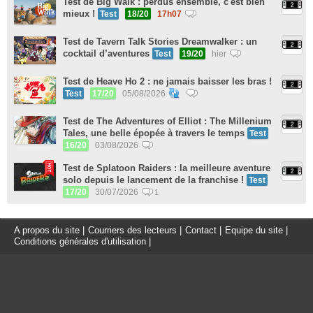
Test de Big Walk : perdus ensemble, c'est bien
mieux !
Test
18/20
17h07
Test de Tavern Talk Stories Dreamwalker : un
cocktail d’aventures
Test
19/20
hier
Test de Heave Ho 2 : ne jamais baisser les bras !
Test
17/20
05/08/2026
Test de The Adventures of Elliot : The Millenium
Tales, une belle épopée à travers le temps
Test
16/20
03/08/2026
Test de Splatoon Raiders : la meilleure aventure
solo depuis le lancement de la franchise !
Test
17/20
30/07/2026
1
A propos du site
|
Courriers des lecteurs
|
Contact
|
Equipe du site
|
Conditions générales d'utilisation
|