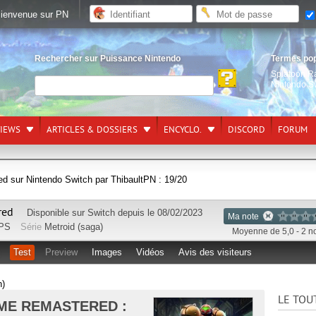
ienvenue sur PN
Rechercher sur Puissance Nintendo
Termes po
Splatoon R
Nintendo S
VIEWS
ARTICLES & DOSSIERS
ENCYCLO.
DISCORD
FORUM
d sur Nintendo Switch par ThibaultPN : 19/20
ered
Disponible sur
Switch
depuis le 08/02/2023
Ma note
PS
Série
Metroid (saga)
Moyenne de 5,0 - 2 n
Test
Preview
Images
Vidéos
Avis des visiteurs
h)
LE TOU
IME REMASTERED :