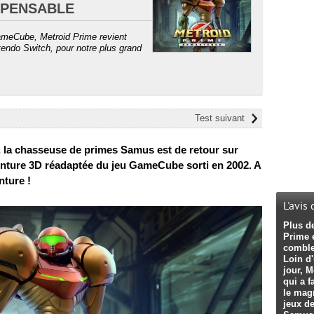
SPENSABLE
GameCube, Metroid Prime revient
endo Switch, pour notre plus grand
Test suivant
d, la chasseuse de primes Samus est de retour sur
nture 3D réadaptée du jeu GameCube sorti en 2002. A
nture !
L'avis
Plus d
Prime 
comble
Loin d
jour, 
qui a f
le magn
jeux de