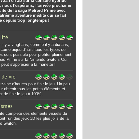
Aran en 3D sur la console hybride
 nous l'espérons, l'arrivée prochaine
uite de la saga Metroid Prime avec
trième aventure inédite qui se fait
re depuis trop longtemps !
lité
l y a vingt ans, comme il y a dix ans,
 come aujourd'hui : tous les types de
es sont possible pour profiter pleinement
oid Prime sur la Nintendo Switch. Oui,
peut s'apprécier à la manette !
 de vie
zaine d'heures pour finir le jeu. Un peu
ur obtenir tous les petits éléments et
er de finir le jeu à 100%.
ismes
nte complète des éléments visuels du
ont l'un des jeux 3D les plus jolis de la
o Switch.