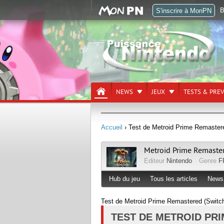
B
S'inscrire à MonPN
NEWS
JEUX
TESTS & PRE
Accueil
› Test de Metroid Prime Remastere
Metroid Prime Remast
Editeur
Nintendo
Genre
F
Hub du jeu
Tous les articles
News
Test de Metroid Prime Remastered (Switc
TEST DE METROID PR