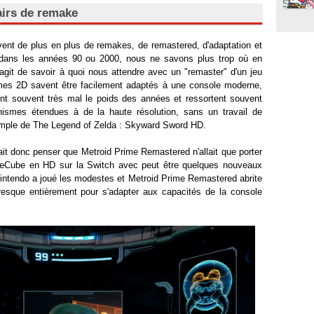
airs de remake
rivent de plus en plus de remakes, de remastered, d'adaptation et
 dans les années 90 ou 2000, nous ne savons plus trop où en
'agit de savoir à quoi nous attendre avec un "remaster" d'un jeu
mes 2D savent être facilement adaptés à une console moderne,
nt souvent très mal le poids des années et ressortent souvent
ismes étendues à de la haute résolution, sans un travail de
xemple de The Legend of Zelda : Skyward Sword HD.
sait donc penser que Metroid Prime Remastered n'allait que porter
eCube en HD sur la Switch avec peut être quelques nouveaux
Nintendo a joué les modestes et Metroid Prime Remastered abrite
resque entièrement pour s'adapter aux capacités de la console