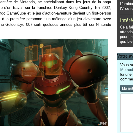
t entière de Nintendo, se spécialisant dans les jeux de la saga
L'ambia
e d’un travail sur la franchise Donkey Kong Country. En 2002,
IV se re
ndo GameCube et le jeu d’action-aventure devient un first-person
e à la première personne : un mélange d’un jeu d’aventure avec
Intérê
 GoldenEye 007 sorti quelques années plus tôt sur Nintendo
Cela fa
attendo
pour cr
qui, bi
Votre a
Vous so
Metroi
lui une
comment
Ma no