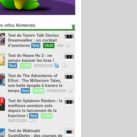
es infos Nintendo
Test de Tavern Talk Stories
Dreamwalker : un cocktail
d’aventures
Test
19/20
hier
Test de Heave Ho 2 : ne
jamais baisser les bras !
Test
17/20
05/08/2026
Test de The Adventures of
Elliot : The Millenium Tales,
une belle épopée à travers le
temps
Test
16/20
03/08/2026
Test de Splatoon Raiders : la
meilleure aventure solo
depuis le lancement de la
franchise !
Test
17/20
30/07/2026
1
Test de Wabisabi
SushiDerby : des courses de