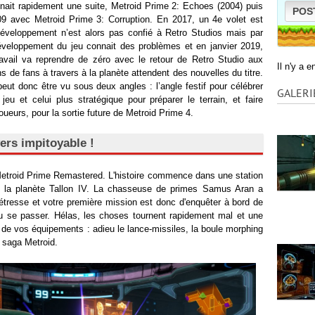
nait rapidement une suite, Metroid Prime 2: Echoes (2004) puis
POS
009 avec Metroid Prime 3: Corruption. En 2017, un 4e volet est
éveloppement n’est alors pas confié à Retro Studios mais par
veloppement du jeu connait des problèmes et en janvier 2019,
avail va reprendre de zéro avec le retour de Retro Studio aux
Il n'y a 
s de fans à travers à la planète attendent des nouvelles du titre.
ut donc être vu sous deux angles : l’angle festif pour célébrer
GALERI
jeu et celui plus stratégique pour préparer le terrain, et faire
oueurs, pour la sortie future de Metroid Prime 4.
vers impitoyable !
etroid Prime Remastered. L'histoire commence dans une station
de la planète Tallon IV. La chasseuse de primes Samus Aran a
tresse et votre première mission est donc d'enquêter à bord de
pu se passer. Hélas, les choses tournent rapidement mal et une
 de vos équipements : adieu le lance-missiles, la boule morphing
la saga Metroid.