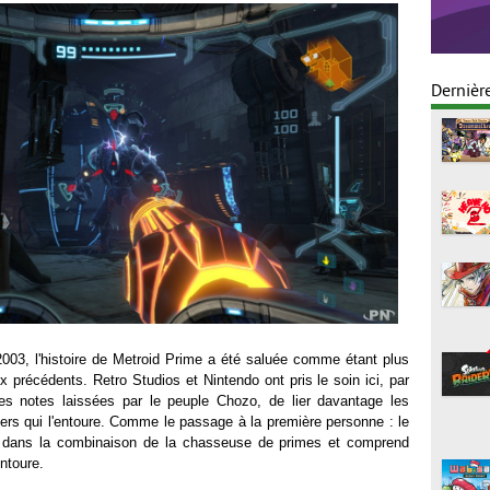
Dernièr
 2003, l'histoire de Metroid Prime a été saluée comme étant plus
ux précédents. Retro Studios et Nintendo ont pris le soin ici, par
ses notes laissées par le peuple Chozo, de lier davantage les
ers qui l'entoure. Comme le passage à la première personne : le
t dans la combinaison de la chasseuse de primes et comprend
ntoure.