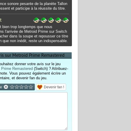
nce sonore pesante de la planète Tallon
ssent et participe à la réussite du titre.
t
it bien trop longtemps que nous
ns l'arrivée de Metroid Prime sur Switch
acher dans la soupe et repousser ce titre
en que non inédit, reste un indispensable.
vis sur Metroid Prime Remastered
uhaitez donner votre avis sur le jeu
d Prime Remastered
(Switch) ? Attribuez-
 note. Vous pouvez également écrire un
aire, et devenir fan du jeu.
te
Devenir fan !