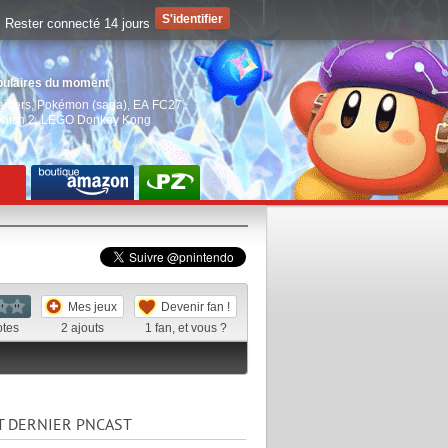
Rester connecté 14 jours
pulaires du moment
aiders
,
Pokémon (saga)
,
EA FC27
,
witch 2
,
LEGO Donkey Kong
Mes jeux
Devenir fan !
otes
2
ajouts
1
fan, et vous ?
T DERNIER PNCAST