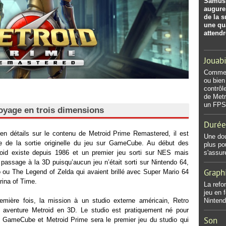
Samus 
augure,
de la s
une qua
attend
Jouabi
Comme i
ou bien
contrôl
de Metr
un FPS 
oyage en trois dimensions
Durée
en détails sur le contenu de Metroid Prime Remastered, il est
Une dou
e de la sortie originelle du jeu sur GameCube. Au début des
plus po
oid existe depuis 1986 et un premier jeu sorti sur NES mais
s'assur
 passage à la 3D puisqu’aucun jeu n’était sorti sur Nintendo 64,
 ou The Legend of Zelda qui avaient brillé avec Super Mario 64
Graph
rina of Time.
La refo
jeu en f
remière fois, la mission à un studio externe américain, Retro
Nintend
 aventure Metroid en 3D. Le studio est pratiquement né pour
a GameCube et Metroid Prime sera le premier jeu du studio qui
Son