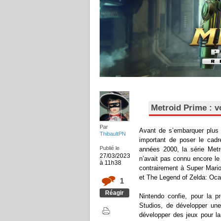
Metroid Prime : v
Par
Avant de s’embarquer plus 
ThibaultPN
important de poser le cadr
Publié le
années 2000, la série Metr
27/03/2023
n’avait pas connu encore le
à 11h38
contrairement à Super Mario
et The Legend of Zelda: Oca
1
Réagir
Nintendo confie, pour la p
Studios, de développer une
développer des jeux pour l