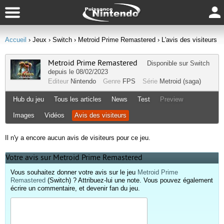
Accueil
› Jeux
› Switch
› Metroid Prime Remastered
› L'avis des visiteurs
Metroid Prime Remastered
Disponible sur
Switch
depuis le 08/02/2023
Editeur
Nintendo
Genre
FPS
Série
Metroid (saga)
Hub du jeu
Tous les articles
News
Test
Preview
Images
Vidéos
Avis des visiteurs
Il n'y a encore aucun avis de visiteurs pour ce jeu.
Votre avis sur Metroid Prime Remastered
Vous souhaitez donner votre avis sur le jeu
Metroid Prime
Remastered
(Switch) ? Attribuez-lui une note. Vous pouvez également
écrire un commentaire, et devenir fan du jeu.