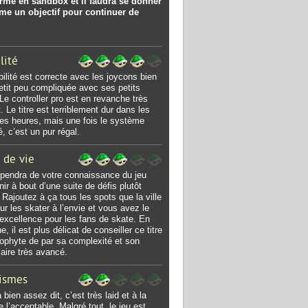
orme en sandbox et il faudra se donner
me un objectif pour continuer de
lité
bilité est correcte avec les joycons bien
etit peu compliquée avec ses petits
 Le controller pro est en revanche très
. Le titre est terriblement dur dans les
es heures, mais une fois le système
é, c’est un pur régal.
 de vie
pendra de votre connaissance du jeu
nir à bout d’une suite de défis plutôt
 Rajoutez à ça tous les spots que la ville
our les skater à l’envie et vous avez le
 excellence pour les fans de skate. En
, il est plus délicat de conseiller ce titre
ophyte de par sa complexité et son
aire très avancé.
ismes
bien assez dit, c’est très laid et à la
e l’acceptable. Malgré tout, le jeu est