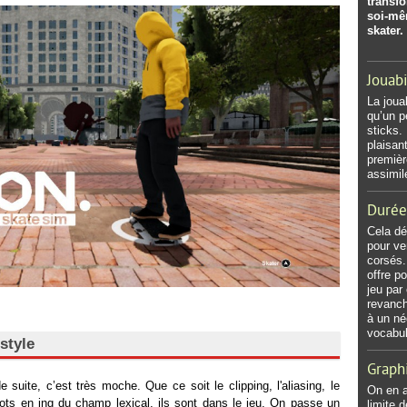
transf
soi-mê
skater.
Jouabi
La joua
qu’un p
sticks.
plaisant
premièr
assimil
Durée
Cela dé
pour ve
corsés.
offre p
jeu par
revanche
à un né
vocabul
style
Graph
e suite, c’est très moche. Que ce soit le clipping, l'aliasing, le
On en a 
mots en ing du champ lexical, ils sont dans le jeu. On passe un
limite d