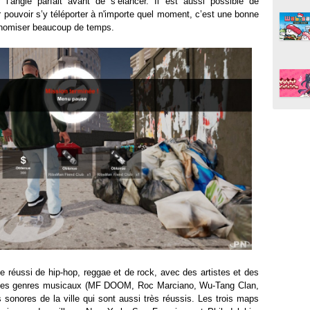
 l’angle parfait avant de s’élancer. Il est aussi possible de
 pouvoir s’y téléporter à n'importe quel moment, c’est une bonne
onomiser beaucoup de temps.
 réussi de hip-hop, reggae et de rock, avec des artistes et des
ces genres musicaux (MF DOOM, Roc Marciano, Wu-Tang Clan,
 sonores de la ville qui sont aussi très réussis. Les trois maps