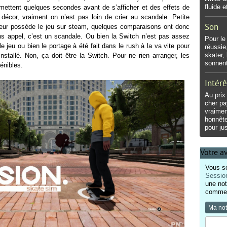
fluide e
i mettent quelques secondes avant de s’afficher et des effets de
le décor, vraiment on n’est pas loin de crier au scandale. Petite
Son
teur possède le jeu sur steam, quelques comparaisons ont donc
sans appel, c’est un scandale. Ou bien la Switch n’est pas assez
Pour le
le jeu ou bien le portage à été fait dans le rush à la va vite pour
réussie
skater,
installé. Non, ça doit être la Switch. Pour ne rien arranger, les
sonnent
énibles.
Intérê
Au prix
cher pa
vraimen
honnête
pour jus
Votre a
Vous so
Sessio
une not
comment
Ma no