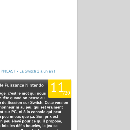
PNCAST - La Switch 2 a un an !
11
 de Puissance Nintendo
/
20
e, c’est le mot qui nous
en tête quand on pense au
e de Session sur Switch. Cette version
 honneur ni au jeu, qui est vraiment
nt sur PC, ni à la console qui peut
n peu mieux que ça. Son prix est
un peu élevé pour ce qu’il propose,
 fois les défis bouclés, le jeu se