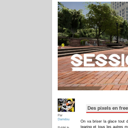
Des pixels en free
Par
Damdou
On va briser la glace tout d
tearing et tous les autres 
Publié le