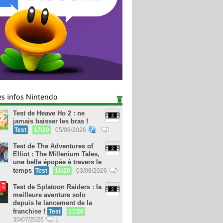
es infos Nintendo
Test de Heave Ho 2 : ne
jamais baisser les bras !
Test
17/20
05/08/2026
Test de The Adventures of
Elliot : The Millenium Tales,
une belle épopée à travers le
temps
Test
16/20
03/08/2026
Test de Splatoon Raiders : la
meilleure aventure solo
depuis le lancement de la
franchise !
Test
17/20
30/07/2026
1