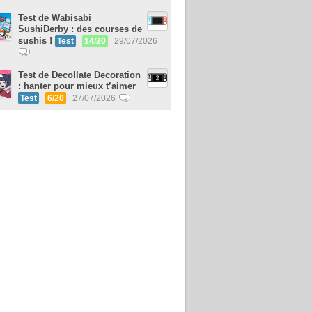
Test de Wabisabi
SushiDerby : des courses de
sushis !
Test
14/20
29/07/2026
Test de Decollate Decoration
: hanter pour mieux t’aimer
Test
6/20
27/07/2026