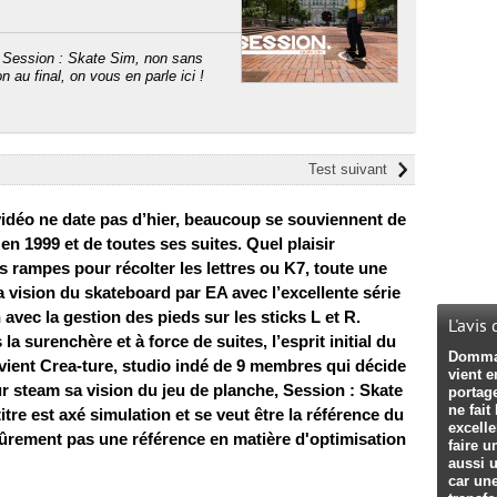
s Session : Skate Sim, non sans
 au final, on vous en parle ici !
Test suivant
 vidéo ne date pas d’hier, beaucoup se souviennent de
en 1999 et de toutes ses suites. Quel plaisir
es rampes pour récolter les lettres ou K7, toute une
 vision du skateboard par EA avec l’excellente série
 avec la gestion des pieds sur les sticks L et R.
L'avis
la surenchère et à force de suites, l’esprit initial du
Dommag
 vient Crea-ture, studio indé de 9 membres qui décide
vient 
ur steam sa vision du jeu de planche, Session : Skate
portag
ne fait
tre est axé simulation et se veut être la référence du
excelle
 sûrement pas une référence en matière d'optimisation
faire u
aussi 
car une