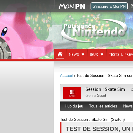
B
S'inscrire à MonPN
NEWS
JEUX
TESTS & PRE
Accueil
› Test de Session : Skate Sim su
Session : Skate Sim
D
Genre
Sport
Hub du jeu
Tous les articles
News
Test de Session : Skate Sim (Switch)
TEST DE SESSION, U