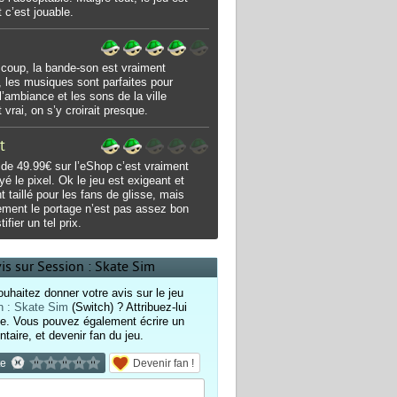
t c’est jouable.
 coup, la bande-son est vraiment
, les musiques sont parfaites pour
 l’ambiance et les sons de la ville
 vrai, on s’y croirait presque.
t
 de 49.99€ sur l’eShop c’est vraiment
yé le pixel. Ok le jeu est exigeant et
t taillé pour les fans de glisse, mais
ment le portage n’est pas assez bon
tifier un tel prix.
vis sur Session : Skate Sim
uhaitez donner votre avis sur le jeu
n : Skate Sim
(Switch) ? Attribuez-lui
e. Vous pouvez également écrire un
aire, et devenir fan du jeu.
te
Devenir fan !