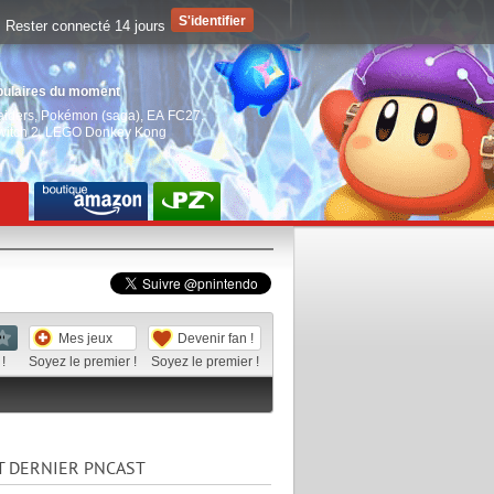
Rester connecté 14 jours
pulaires du moment
aiders
,
Pokémon (saga)
,
EA FC27
,
witch 2
,
LEGO Donkey Kong
Mes jeux
Devenir fan !
!
Soyez le premier !
Soyez le premier !
T DERNIER PNCAST