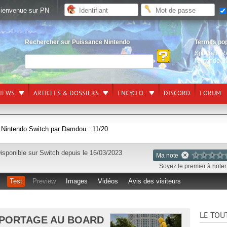
ienvenue sur PN
Rechercher sur Puissance Nintendo
Termes po
Splatoon R
Nintendo S
VIEWS
ARTICLES & DOSSIERS
ENCYCLO.
DISCORD
FORUM
r Nintendo Switch par Damdou : 11/20
isponible sur
Switch
depuis le 16/03/2023
Ma note
Soyez le premier à noter 
Test
Preview
Images
Vidéos
Avis des visiteurs
LE TOU
N PORTAGE AU BOARD