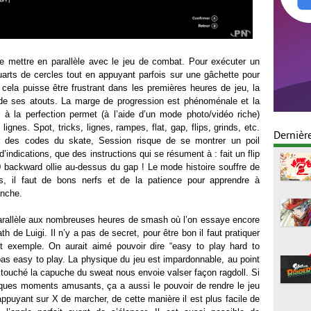
 le mettre en parallèle avec le jeu de combat. Pour exécuter un
 quarts de cercles tout en appuyant parfois sur une gâchette pour
e cela puisse être frustrant dans les premières heures de jeu, la
'un de ses atouts. La marge de progression est phénoménale et la
ot à la perfection permet (à l’aide d’un mode photo/vidéo riche)
lignes. Spot, tricks, lignes, rampes, flat, gap, flips, grinds, etc.
Dernièr
er des codes du skate, Session risque de se montrer un poil
d’indications, que des instructions qui se résument à : fait un flip
0 backward ollie au-dessus du gap ! Le mode histoire souffre de
tés, il faut de bons nerfs et de la patience pour apprendre à
anche.
parallèle aux nombreuses heures de smash où l’on essaye encore
th de Luigi. Il n’y a pas de secret, pour être bon il faut pratiquer
it exemple. On aurait aimé pouvoir dire “easy to play hard to
pas easy to play. La physique du jeu est impardonnable, au point
t touché la capuche du sweat nous envoie valser façon ragdoll. Si
lques moments amusants, ça a aussi le pouvoir de rendre le jeu
 appuyant sur X de marcher, de cette manière il est plus facile de