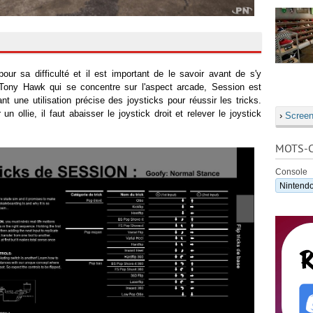
ur sa difficulté et il est important de le savoir avant de s'y
 Tony Hawk qui se concentre sur l'aspect arcade, Session est
ant une utilisation précise des joysticks pour réussir les tricks.
n ollie, il faut abaisser le joystick droit et relever le joystick
›
Screen
MOTS-C
Console
Nintendo