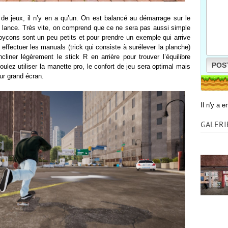
e jeux, il n’y en a qu’un. On est balancé au démarrage sur le
se lance. Très vite, on comprend que ce ne sera pas aussi simple
joycons sont un peu petits et pour prendre un exemple qui arrive
effectuer les manuals (trick qui consiste à surélever la planche)
ncliner légèrement le stick R en arrière pour trouver l’équilibre
POS
oulez utiliser la manette pro, le confort de jeu sera optimal mais
ur grand écran.
Il n'y a 
GALERI