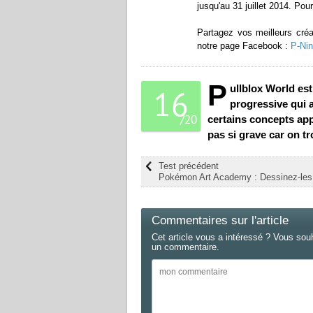
jusqu'au 31 juillet 2014. Pou
Partagez vos meilleurs cré
notre page Facebook :
P-Nin
P
ullblox World est
16
progressive qui
/
20
certains concepts appo
pas si grave car on 
Test précédent
Pokémon Art Academy : Dessinez-les 
Commentaires sur l'article
Cet article vous a intéressé ? Vous sou
un commentaire.