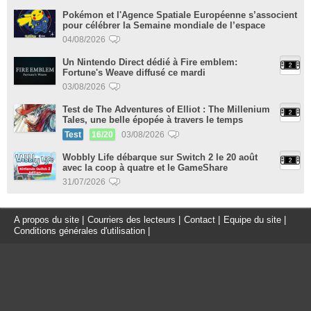
Pokémon et l'Agence Spatiale Européenne s’associent
pour célébrer la Semaine mondiale de l’espace
04/08/2026
Un Nintendo Direct dédié à Fire emblem:
Fortune's Weave diffusé ce mardi
03/08/2026
Test de The Adventures of Elliot : The Millenium
Tales, une belle épopée à travers le temps
Test
16/20
03/08/2026
Wobbly Life débarque sur Switch 2 le 20 août
avec la coop à quatre et le GameShare
31/07/2026
A propos du site
|
Courriers des lecteurs
|
Contact
|
Equipe du site
|
Conditions générales d'utilisation
|