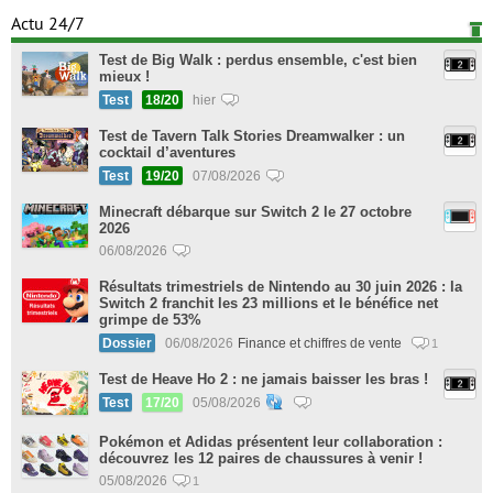
Actu 24/7
Test de Big Walk : perdus ensemble, c'est bien
mieux !
Test
18/20
hier
Test de Tavern Talk Stories Dreamwalker : un
cocktail d’aventures
Test
19/20
07/08/2026
Minecraft débarque sur Switch 2 le 27 octobre
2026
06/08/2026
Résultats trimestriels de Nintendo au 30 juin 2026 : la
Switch 2 franchit les 23 millions et le bénéfice net
grimpe de 53%
Dossier
06/08/2026
Finance et chiffres de vente
1
Test de Heave Ho 2 : ne jamais baisser les bras !
Test
17/20
05/08/2026
Pokémon et Adidas présentent leur collaboration :
découvrez les 12 paires de chaussures à venir !
05/08/2026
1