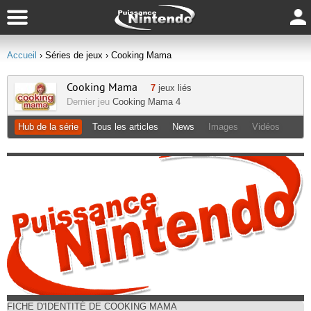
Accueil
› Séries de jeux
› Cooking Mama
Cooking Mama
7
jeux liés
Dernier jeu
Cooking Mama 4
Hub de la série
Tous les articles
News
Images
Vidéos
FICHE D'IDENTITÉ DE COOKING MAMA