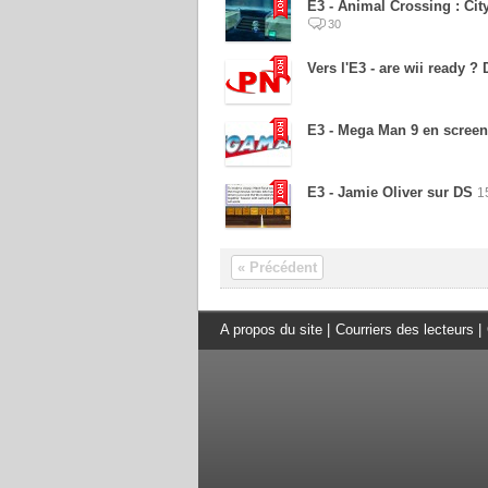
E3 - Animal Crossing : City
30
Vers l'E3 - are wii ready ? 
E3 - Mega Man 9 en scree
E3 - Jamie Oliver sur DS
1
« Précédent
A propos du site
|
Courriers des lecteurs
|