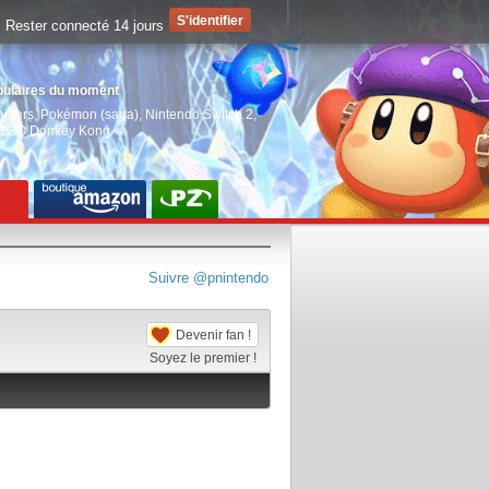
Rester connecté 14 jours
pulaires du moment
aiders
,
Pokémon (saga)
,
Nintendo Switch 2
,
EGO Donkey Kong
Suivre @pnintendo
Devenir fan !
Soyez le premier !