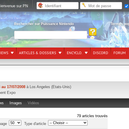
ienvenue sur PN
Rechercher sur Puissance Nintendo
Termes po
Splatoon R
EA FC27
,
L
VIEWS
ARTICLES & DOSSIERS
ENCYCLO.
DISCORD
FORUM
 au 17/07/2008
à Los Angeles (Etats-Unis)
ment Expo
ws
Images
Vidéos
79 articles trouvés
page
Type d'article