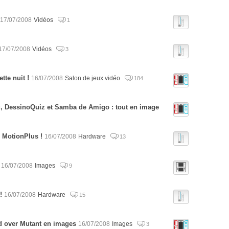
17/07/2008
Vidéos
1
17/07/2008
Vidéos
3
tte nuit !
16/07/2008
Salon de jeux vidéo
184
g, DessinoQuiz et Samba de Amigo : tout en image
 MotionPlus !
16/07/2008
Hardware
13
16/07/2008
Images
9
!
16/07/2008
Hardware
15
d over Mutant en images
16/07/2008
Images
3