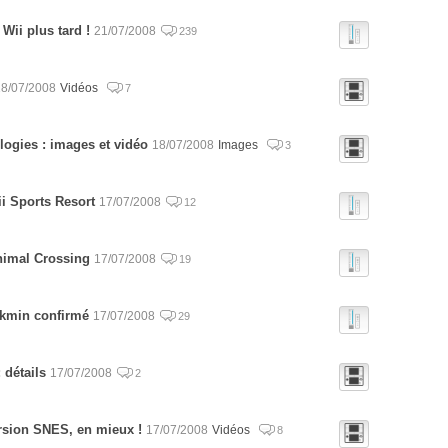
 Wii plus tard !
21/07/2008
239
18/07/2008
Vidéos
7
logies : images et vidéo
18/07/2008
Images
3
ii Sports Resort
17/07/2008
12
Animal Crossing
17/07/2008
19
ikmin confirmé
17/07/2008
29
 détails
17/07/2008
2
ersion SNES, en mieux !
17/07/2008
Vidéos
8