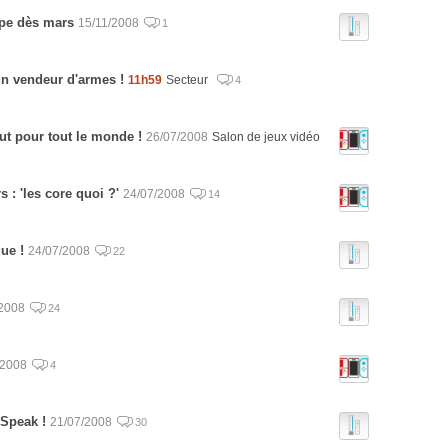
ope dès mars
15/11/2008
1
un vendeur d'armes !
11h59
Secteur
4
ut pour tout le monde !
26/07/2008
Salon de jeux vidéo
 : 'les core quoi ?'
24/07/2008
14
ue !
24/07/2008
22
/2008
24
/2008
4
iSpeak !
21/07/2008
30