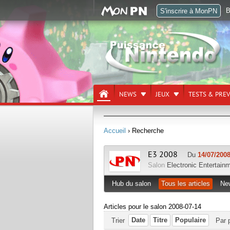
B
S'inscrire à MonPN
NEWS
JEUX
TESTS & PRE
Accueil
› Recherche
E3 2008
Du
14/07/2008
Salon
Electronic Entertain
Hub du salon
Tous les articles
Ne
Articles pour le salon 2008-07-14
Date
Titre
Populaire
Trier
Par 