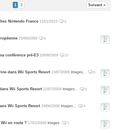
1
2
Suivant »
 chez Nintendo France
11/01/2010
2
européenne
23/09/2009
5
e sa conférence pré-E3
10/08/2009
27
rine dans Wii Sports Resort
23/07/2009
Images...
0
 dans Wii Sports Resort
22/07/2009
Images...
0
dans Wii Sports Resort
29/06/2009
Images...
4
 Wii en route ?
17/02/2009
Images
1