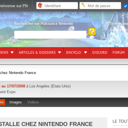
ienvenue sur PN
Rechercher sur Puissance Nintendo
Termes po
Splatoon R
EA FC27
,
L
VIEWS
ARTICLES & DOSSIERS
ENCYCLO.
DISCORD
FORUM
e chez Nintendo France
 au 17/07/2008
à Los Angeles (Etats-Unis)
ment Expo
ws
Images
Vidéos
LE TOU
NSTALLE CHEZ NINTENDO FRANCE