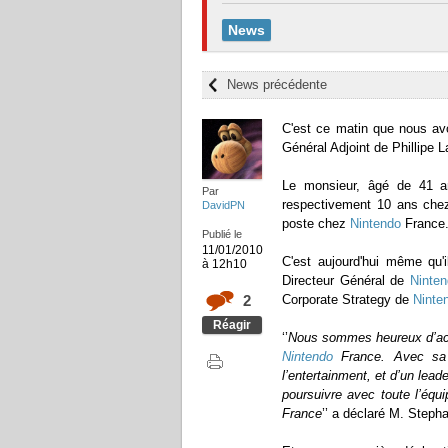
News
News précédente
C'est ce matin que nous av
Général Adjoint de Phillipe 
Le monsieur, âgé de 41 a
Par
respectivement 10 ans che
DavidPN
poste chez
Nintendo
France
Publié le
11/01/2010
C'est aujourd'hui même qu'
à 12h10
Directeur Général de
Ninten
2
Corporate Strategy de
Ninte
Réagir
‘’
Nous sommes heureux d’accu
Nintendo
France. Avec sa 
l’entertainment, et d’un lead
poursuivre avec toute l’équi
France
’’ a déclaré M. Steph