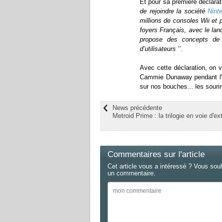
Et pour sa première déclarati
de rejoindre la société
Nint
millions de consoles Wii et 
foyers Français, avec le la
propose des concepts de 
d’utilisateurs
’’.
Avec cette déclaration, on vo
Cammie Dunaway pendant l'
sur nos bouches... les sourir
News précédente
Metroid Prime : la trilogie en voie d'ex
Commentaires sur l'article
Cet article vous a intéressé ? Vous sou
un commentaire.