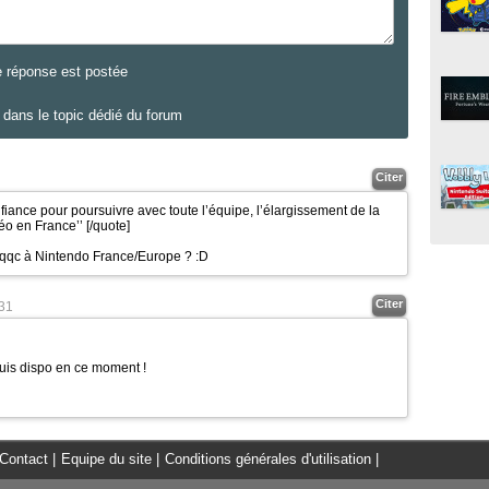
e réponse est postée
dans le topic dédié du forum
Citer
nfiance pour poursuivre avec toute l’équipe, l’élargissement de la
déo en France’’
[/quote]
ont qqc à Nintendo France/Europe ?
:D
Citer
31
e suis dispo en ce moment !
Contact
|
Equipe du site
|
Conditions générales d'utilisation
|