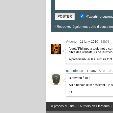
POSTER
M'avertir lorsqu'un
›
Retrouvez également cette discussion 
Argone
11 janv. 2010
12h58
[quote]
Philippe a toute notre co
cible des utilisateurs de jeux vi
A part distribuer les jeux, ils f
azbordeaux
11 janv. 2010
19h
Bienvenu à lui !
S'il a besoin d'un assistant... j
:D
A propos du site
|
Courriers des lecteurs
|