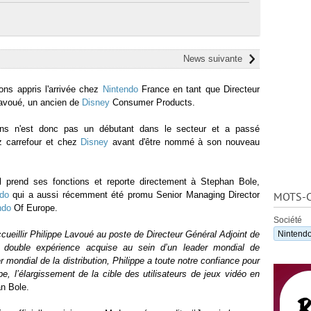
News suivante
ons appris l'arrivée chez
Nintendo
France en tant que Directeur
Lavoué, un ancien de
Disney
Consumer Products.
ns n'est donc pas un débutant dans le secteur et a passé
z carrefour et chez
Disney
avant d'être nommé à son nouveau
.
il prend ses fonctions et reporte directement à Stephan Bole,
do
qui a aussi récemment été promu Senior Managing Director
MOTS-C
ndo
Of Europe.
Société
eillir Philippe Lavoué au poste de Directeur Général Adjoint de
Nintend
double expérience acquise au sein d’un leader mondial de
er mondial de la distribution, Philippe a toute notre confiance pour
pe, l’élargissement de la cible des utilisateurs de jeux vidéo en
an Bole.