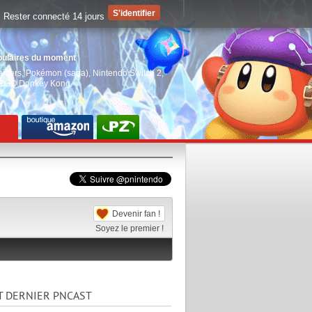
Rester connecté 14 jours
pulaires du moment
aiders
,
Pokémon (saga)
,
Nintendo Switch 2
,
EGO Donkey Kong
Devenir fan !
Soyez le premier !
T DERNIER PNCAST