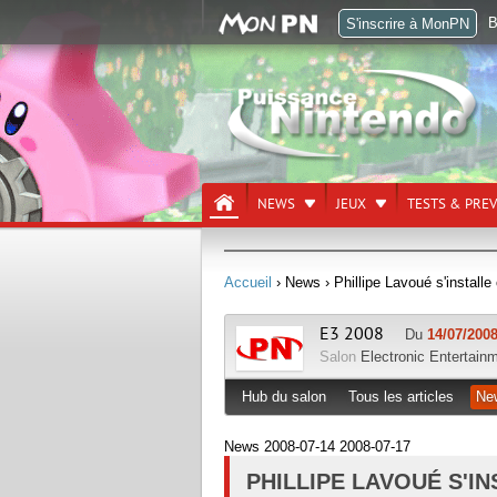
B
S'inscrire à MonPN
NEWS
JEUX
TESTS & PRE
Accueil
› News
› Phillipe Lavoué s'install
E3 2008
Du
14/07/2008
Salon
Electronic Entertain
Hub du salon
Tous les articles
Ne
News 2008-07-14 2008-07-17
PHILLIPE LAVOUÉ S'I