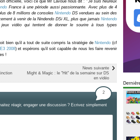
on officielle, voici ce que Mr Lavoué nous dit : ‘’
Je suis heureux
endo
France à une période aussi passionnante. Avec plus de 4
plus de 8 millions de consoles
Nintendo
DS vendues au sein des
ncement à venir de la Nindendo DSi XL, plus que jamais
Nintendo
jeux vidéo qui tentent de donner le sourire à tous types
it bien qu'il a tout de suite compris la stratégie de
Nintendo
(cf
E3 2008
) et espérons qu'il soit capable de nous les faire revenir
es !
News suivante
tinction
Might & Magic : le ''Hit'' de la semaine sur DS
en vidéo
Dernièr
2
haitez réagir, engager une discussion ? Ecrivez simplement