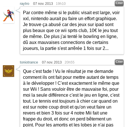
Citer
raytro
07 nov. 2013
19h10
Par contre même si le public visait est large, voir
xxl, nintendo aurait pu faire un effort graphique.
Je trouve ça abusé car des jeux sur ipad sont
plus beaux que ce wii sprts club, 10€ le jeu tout
de même. De plus j'ai tenté le bowling en ligne,
dû aux mauvaises connections de certains
joueurs, la partie s'est arrêrée 1 fois sur 2...
Citer
toniotrance
07 nov. 2013
20h55
Que c'est fade ! Vu le résultat je me demande
comment ils ont fait pour mettre autant de temps
à le développer ! C'est exactement le même que
sur Wii ! Sans vouloir être de mauvaise foi, pour
moi la seule différence c'est le jeu en ligne, c'est
tout. Le tennis est toujours à chier car quand on
est sur notre coup droit et qu'on veut faire un
revers et bien 3 fois sur 4 notre Mii fait une
frappe du droit, et donc on perd bêtement un
point. Pour les amortis et les lobes je n'ai pas