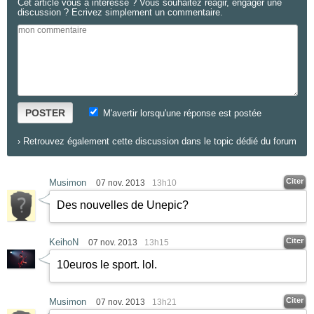
Cet article vous a intéressé ? Vous souhaitez réagir, engager une
discussion ? Ecrivez simplement un commentaire.
POSTER
M'avertir lorsqu'une réponse est postée
›
Retrouvez également cette discussion dans le topic dédié du forum
Citer
Musimon
07 nov. 2013
13h10
Des nouvelles de Unepic?
Citer
KeihoN
07 nov. 2013
13h15
10euros le sport. lol.
Citer
Musimon
07 nov. 2013
13h21