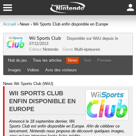
Accueil
› News
› Wii Sports Club enfin disponible en Europe
Wii Sports Club
Disponible sur
WiiU
depuis le
07/11/2013
Editeur
Nintendo
Genre
Multi-épreuves
Hub du jeu
Tous les articles
News
Test
Preview
Images
Vidéos
Avis des visiteurs
News Wii Sports Club (WiiU)
WII SPORTS CLUB
ENFIN DISPONIBLE EN
EUROPE
Annoncé le 18 septembre dernier, Wii
Sports Club est enfin disponible en Europe. Afin de célébrer ce
lancement, Nintendo nous propose de découvrir quelques images,
ainsi qu'une interview Iwata Asks inédite.