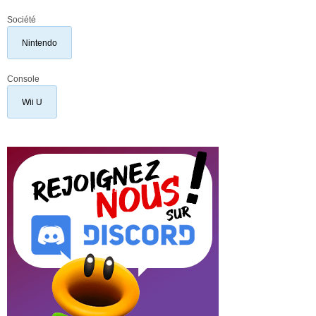
Société
Nintendo
Console
Wii U