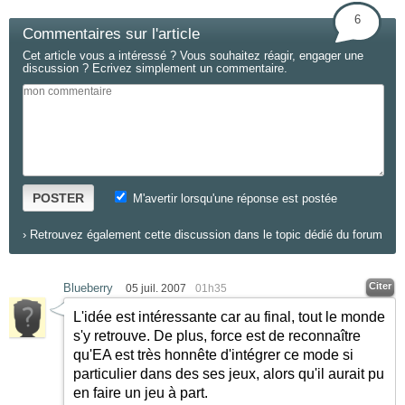
6
Commentaires sur l'article
Cet article vous a intéressé ? Vous souhaitez réagir, engager une
discussion ? Ecrivez simplement un commentaire.
POSTER
M'avertir lorsqu'une réponse est postée
›
Retrouvez également cette discussion dans le topic dédié du forum
Citer
Blueberry
05 juil. 2007
01h35
L'idée est intéressante car au final, tout le monde
s'y retrouve. De plus, force est de reconnaître
qu'EA est très honnête d'intégrer ce mode si
particulier dans des ses jeux, alors qu'il aurait pu
en faire un jeu à part.