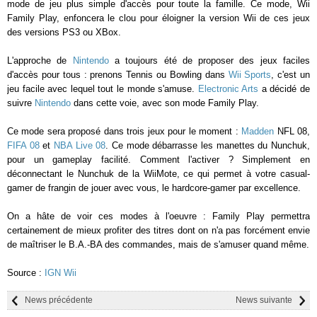
mode de jeu plus simple d'accès pour toute la famille. Ce mode, Wii
Family Play, enfoncera le clou pour éloigner la version Wii de ces jeux
des versions PS3 ou XBox.
L'approche de
Nintendo
a toujours été de proposer des jeux faciles
d'accès pour tous : prenons Tennis ou Bowling dans
Wii Sports
, c'est un
jeu facile avec lequel tout le monde s'amuse.
Electronic Arts
a décidé de
suivre
Nintendo
dans cette voie, avec son mode Family Play.
Ce mode sera proposé dans trois jeux pour le moment :
Madden
NFL 08,
FIFA 08
et
NBA Live 08
. Ce mode débarrasse les manettes du Nunchuk,
pour un gameplay facilité. Comment l'activer ? Simplement en
déconnectant le Nunchuk de la WiiMote, ce qui permet à votre casual-
gamer de frangin de jouer avec vous, le hardcore-gamer par excellence.
On a hâte de voir ces modes à l'oeuvre : Family Play permettra
certainement de mieux profiter des titres dont on n'a pas forcément envie
de maîtriser le B.A.-BA des commandes, mais de s'amuser quand même.
Source :
IGN Wii
News précédente
News suivante