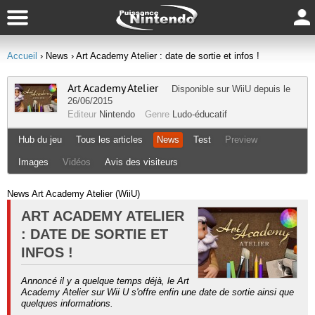
Accueil
› News
› Art Academy Atelier : date de sortie et infos !
Art Academy Atelier
Disponible sur
WiiU
depuis le
26/06/2015
Editeur
Nintendo
Genre
Ludo-éducatif
Hub du jeu
Tous les articles
News
Test
Preview
Images
Vidéos
Avis des visiteurs
News Art Academy Atelier (WiiU)
ART ACADEMY ATELIER
: DATE DE SORTIE ET
INFOS !
Annoncé il y a quelque temps déjà, le Art
Academy Atelier sur Wii U s'offre enfin une date de sortie ainsi que
quelques informations.