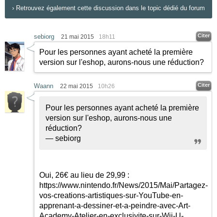
›
Retrouvez également cette discussion dans le topic dédié du forum
Citer
sebiorg
21 mai 2015
18h11
Pour les personnes ayant acheté la première
version sur l'eshop, aurons-nous une réduction?
Citer
Waann
22 mai 2015
10h26
Pour les personnes ayant acheté la première
version sur l'eshop, aurons-nous une
réduction?
— sebiorg
Oui, 26€ au lieu de 29,99 :
https://www.nintendo.fr/News/2015/Mai/Partagez-
vos-creations-artistiques-sur-YouTube-en-
apprenant-a-dessiner-et-a-peindre-avec-Art-
Academy-Atelier-en-exclusivite-sur-Wii-U-