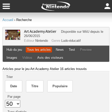
Accueil
› Recherche
Art Academy Atelier
Disponible sur
WiiU
depuis le
26/06/2015
Editeur
Nintendo
Genre
Ludo-éducatif
Hub du jeu
Tous les articles
News
Test
Preview
Images
Vidéos
Avis des visiteurs
Articles pour le jeu Art Academy Atelier
16 articles trouvés
Trier
Date
Titre
Populaire
Par page
Type d'article