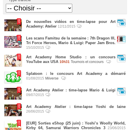
De nouvelles vidéos en time-lapse pour Art
Academy: Atelier
12/11/2015
Les scans Famitsu de la semaine : 7th Dragon III,
Tri Force Heroes, Mario & Luigi: Paper Jam Bros.
15/10/2015
Art Academy Home Studio : un concours
YouTube aux USA
10h31
Tournois et concours
Splatoon : le concours Art Academy a démarré
01/08/2015
Miiverse
Art Academy Atelier : time-lapse Mario & Luigi
09/07/2015
Art Academy Atelier : time-lapse Yoshi de laine
26/06/2015
[EUR] Sorties eShop (25 juin) : Yoshi’s Woolly World,
Kirby 64, Samurai Warriors Chronicles 3
23/06/2015