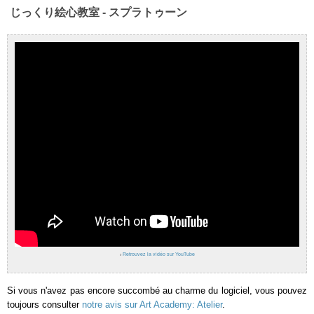
じっくり絵心教室 - スプラトゥーン
›
Retrouvez la vidéo sur YouTube
Si vous n'avez pas encore succombé au charme du logiciel, vous pouvez
toujours consulter
notre avis sur Art Academy: Atelier
.