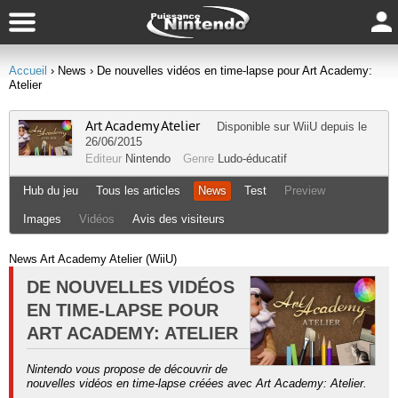
Accueil
› News
› De nouvelles vidéos en time-lapse pour Art Academy:
Atelier
Art Academy Atelier
Disponible sur
WiiU
depuis le
26/06/2015
Editeur
Nintendo
Genre
Ludo-éducatif
Hub du jeu
Tous les articles
News
Test
Preview
Images
Vidéos
Avis des visiteurs
News Art Academy Atelier (WiiU)
DE NOUVELLES VIDÉOS
EN TIME-LAPSE POUR
ART ACADEMY: ATELIER
Nintendo vous propose de découvrir de
nouvelles vidéos en time-lapse créées avec Art Academy: Atelier.