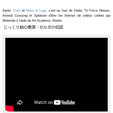
Après
Yoshi
et
Mario & Luigi
, c'est au tour de Zelda: Tri Force Heroes,
Animal Crossing et Splatoon d'être les thèmes de vidéos créées par
Nintendo à l'aide de Art Academy: Atelier.
じっくり絵心教室 - ゼルダの伝説