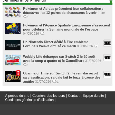
Dernières infos Nintendo
Pokémon et Adidas présentent leur collaboration :
découvrez les 12 paires de chaussures à venir !
hier
Pokémon et l'Agence Spatiale Européenne s’associent
pour célébrer la Semaine mondiale de l’espace
04/08/2026
Un Nintendo Direct dédié à Fire emblem:
Fortune's Weave diffusé ce mardi
03/08/2026
Wobbly Life débarque sur Switch 2 le 20 août
avec la coop à quatre et le GameShare
31/07/2026
Ocarina of Time sur Switch 2 : le remake reçoit
sa classification, sa date fait le buzz à cause des
amiibo
31/07/2026
1
A propos du site
|
Courriers des lecteurs
|
Contact
|
Equipe du site
|
Conditions générales d'utilisation
|