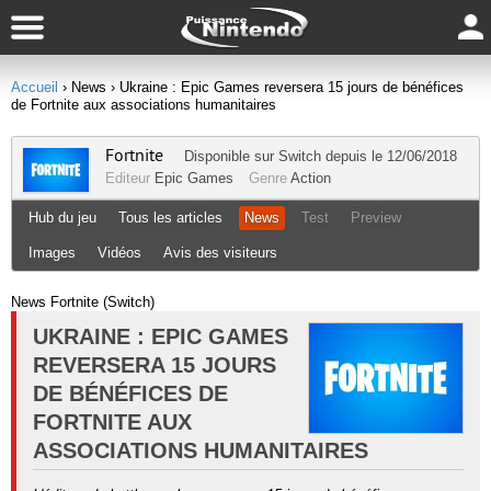
Accueil
› News
› Ukraine : Epic Games reversera 15 jours de bénéfices
de Fortnite aux associations humanitaires
Fortnite
Disponible sur
Switch
depuis le 12/06/2018
Editeur
Epic Games
Genre
Action
Hub du jeu
Tous les articles
News
Test
Preview
Images
Vidéos
Avis des visiteurs
News Fortnite (Switch)
UKRAINE : EPIC GAMES
REVERSERA 15 JOURS
DE BÉNÉFICES DE
FORTNITE AUX
ASSOCIATIONS HUMANITAIRES