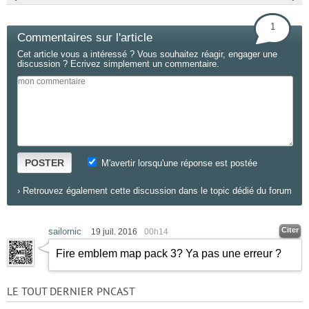
1
Commentaires sur l'article
Cet article vous a intéressé ? Vous souhaitez réagir, engager une
discussion ? Ecrivez simplement un commentaire.
POSTER
M'avertir lorsqu'une réponse est postée
›
Retrouvez également cette discussion dans le topic dédié du forum
Citer
sailornic
19 juil. 2016
00h14
Fire emblem map pack 3? Ya pas une erreur ?
LE TOUT DERNIER PNCAST