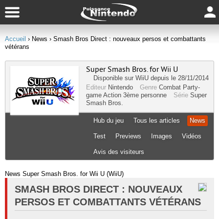
Accueil
› News
› Smash Bros Direct : nouveaux persos et combattants
vétérans
Super Smash Bros. for Wii U
Disponible sur
WiiU
depuis le 28/11/2014
Editeur
Nintendo
Genre
Combat
Party-
game
Action
3ème personne
Série
Super
Smash Bros.
Hub du jeu
Tous les articles
News
Test
Previews
Images
Vidéos
Avis des visiteurs
News Super Smash Bros. for Wii U (WiiU)
SMASH BROS DIRECT : NOUVEAUX
PERSOS ET COMBATTANTS VÉTÉRANS