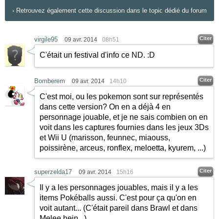
›
Retrouvez également cette discussion dans le topic dédié du forum
Citer
virgile95
09 avr. 2014
08h51
C'était un festival d'info ce ND.
:D
Citer
Bomberem
09 avr. 2014
14h10
C'est moi, ou les pokemon sont sur représentés
dans cette version? On en a déjà 4 en
personnage jouable, et je ne sais combien on en
voit dans les captures fournies dans les jeux 3Ds
et Wii U (marisson, feunnec, miaouss,
poissirène, arceus, ronflex, meloetta, kyurem, ...)
Citer
superzelda17
09 avr. 2014
15h16
Il y a les personnages jouables, mais il y a les
items Pokéballs aussi. C'est pour ça qu'on en
voit autant... (C'était pareil dans Brawl et dans
Melee hein...)