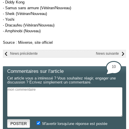
- Diddy Kong
- Samus sans armure (Vétéran/Nouveau)
- Sheik (Vétéran/Nouveau)
- Yoshi
- Dracaufeu (Vétéran/Nouveau)
- Amphinobi (Nouveau)
Source : Miiverse, site officiel
News précédente
News suivante
10
Commentaires sur l'article
Cet article vous a intéressé ? Vous souhaitez réagir, engager une
discussion ? Ecrivez simplement un commentaire.
POSTER
M'avertir lorsqu'une réponse est postée