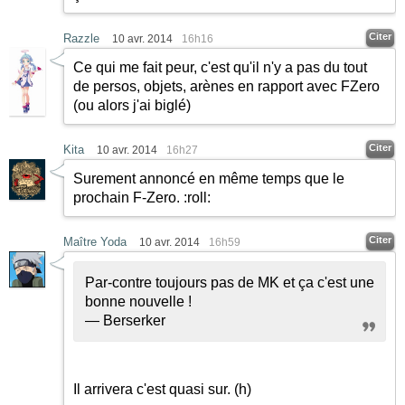
Citer
Razzle
10 avr. 2014
16h16
Ce qui me fait peur, c'est qu'il n'y a pas du tout
de persos, objets, arènes en rapport avec FZero
(ou alors j'ai biglé)
Citer
Kita
10 avr. 2014
16h27
Surement annoncé en même temps que le
prochain F-Zero.
:roll:
Citer
Maître Yoda
10 avr. 2014
16h59
Par-contre toujours pas de MK et ça c'est une
bonne nouvelle !
— Berserker
Il arrivera c'est quasi sur.
(h)