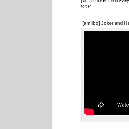
partagée par Nintendo Everyt
forcer.
[amiibo] Joker and H