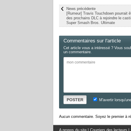
News précédente
[Rumeur] Travis Touchdown pourrait êt
des prochains DLC à rejoindre le cast
Super Smash Bros. Ultimate
Commentaires sur l'article
Cet article vous a intéressé ? Vous sou
un commentaire.
POSTER
M'avertir lorsqu'un
Aucun commentaire. Soyez le premier à ré
A propos du site
|
Courriers des lecteurs
|