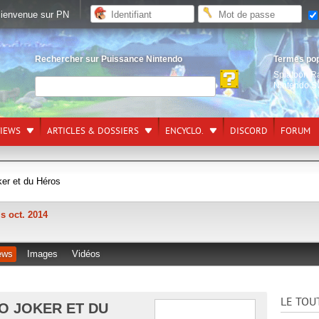
ienvenue sur PN
Rechercher sur Puissance Nintendo
Termes po
Splatoon R
Nintendo S
VIEWS
ARTICLES & DOSSIERS
ENCYCLO.
DISCORD
FORUM
er et du Héros
s oct. 2014
ews
Images
Vidéos
LE TOU
O JOKER ET DU