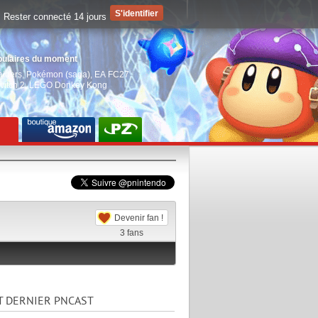
Rester connecté 14 jours
pulaires du moment
aiders
,
Pokémon (saga)
,
EA FC27
,
witch 2
,
LEGO Donkey Kong
Devenir fan !
3
fans
T DERNIER PNCAST