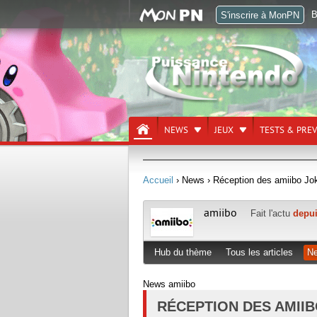
B
S'inscrire à MonPN
NEWS
JEUX
TESTS & PRE
Accueil
› News
› Réception des amiibo Jok
amiibo
Fait l'actu
depui
Hub du thème
Tous les articles
N
News amiibo
RÉCEPTION DES AMIIB