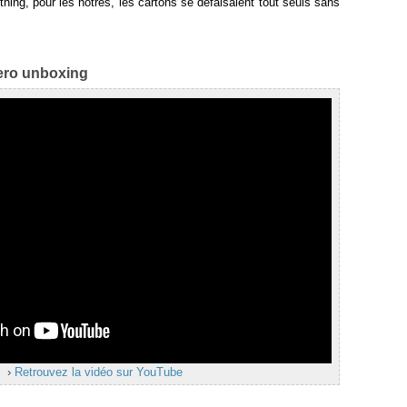
hing, pour les nôtres, les cartons se défaisaient tout seuls sans
ero unboxing
›
Retrouvez la vidéo sur YouTube