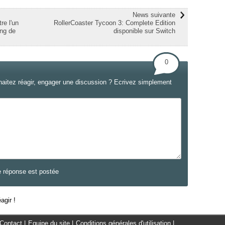
News suivante
re l'un
RollerCoaster Tycoon 3: Complete Edition
ing de
disponible sur Switch
0
haitez réagir, engager une discussion ? Ecrivez simplement
e réponse est postée
agir !
Contact
|
Equipe du site
|
Conditions générales d'utilisation
|