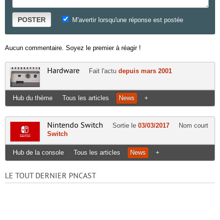
POSTER
M'avertir lorsqu'une réponse est postée
Aucun commentaire. Soyez le premier à réagir !
Hardware
Fait l'actu
depuis mars 2001
Hub du thème
Tous les articles
News
+
Nintendo Switch
Sortie le
03/03/2017
Nom court
Switch
Hub de la console
Tous les articles
News
+
LE TOUT DERNIER PNCAST