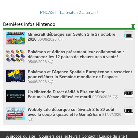
PNCAST - La Switch 2 a un an !
Dernières infos Nintendo
Minecraft débarque sur Switch 2 le 27 octobre
2026
06/08/2026
Pokémon et Adidas présentent leur collaboration :
découvrez les 12 paires de chaussures à venir !
05/08/2026
1
Pokémon et l'Agence Spatiale Européenne s’associent
pour célébrer la Semaine mondiale de l’espace
04/08/2026
Un Nintendo Direct dédié à Fire emblem:
Fortune's Weave diffusé ce mardi
03/08/2026
Wobbly Life débarque sur Switch 2 le 20 août
avec la coop à quatre et le GameShare
31/07/2026
A propos du site
|
Courriers des lecteurs
|
Contact
|
Equipe du site
|