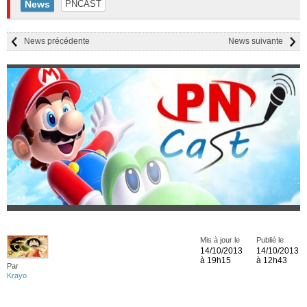
News
PNCAST
News précédente
News suivante
Mis à jour le
Publié le
14/10/2013
14/10/2013
à 19h15
à 12h43
Par
Krayo