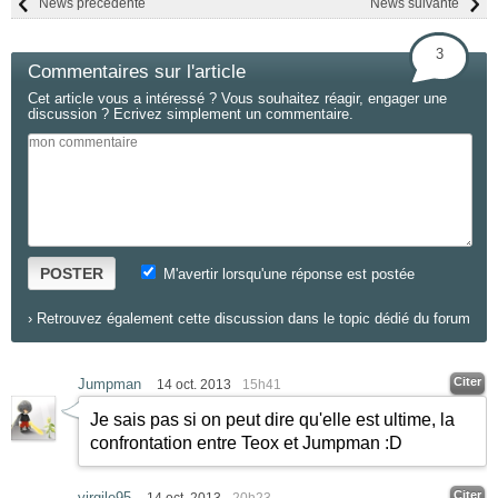
News précédente
News suivante
3
Commentaires sur l'article
Cet article vous a intéressé ? Vous souhaitez réagir, engager une
discussion ? Ecrivez simplement un commentaire.
POSTER
M'avertir lorsqu'une réponse est postée
›
Retrouvez également cette discussion dans le topic dédié du forum
Citer
Jumpman
14 oct. 2013
15h41
Je sais pas si on peut dire qu'elle est ultime, la
confrontation entre Teox et Jumpman
:D
Citer
virgile95