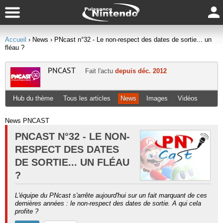
Accueil
› News
› PNcast n°32 - Le non-respect des dates de sortie... un
fléau ?
PNCAST
Fait l'actu
depuis déc. 2012
Hub du thème
Tous les articles
News
Images
Vidéos
News PNCAST
PNCAST N°32 - LE NON-
RESPECT DES DATES
DE SORTIE... UN FLÉAU
?
L'équipe du PNcast s'arrête aujourd'hui sur un fait marquant de ces
dernières années : le non-respect des dates de sortie. A qui cela
profite ?