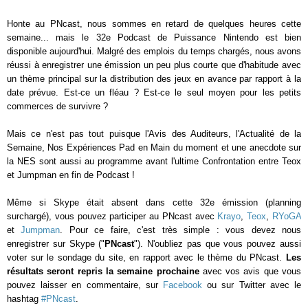
Honte au PNcast, nous sommes en retard de quelques heures cette
semaine... mais le 32e Podcast de Puissance Nintendo est bien
disponible aujourd'hui. Malgré des emplois du temps chargés, nous avons
réussi à enregistrer une émission un peu plus courte que d'habitude avec
un thème principal sur la distribution des jeux en avance par rapport à la
date prévue. Est-ce un fléau ? Est-ce le seul moyen pour les petits
commerces de survivre ?
Mais ce n'est pas tout puisque l'Avis des Auditeurs, l'Actualité de la
Semaine, Nos Expériences Pad en Main du moment et une anecdote sur
la NES sont aussi au programme avant l'ultime Confrontation entre Teox
et Jumpman en fin de Podcast !
Même si Skype était absent dans cette 32e émission (planning
surchargé), vous pouvez participer au PNcast avec
Krayo
,
Teox
,
RYoGA
et
Jumpman
. Pour ce faire, c'est très simple : vous devez nous
enregistrer sur Skype ("
PNcast
"). N'oubliez pas que vous pouvez aussi
voter sur le sondage du site, en rapport avec le thème du PNcast.
Les
résultats seront repris la semaine prochaine
avec vos avis que vous
pouvez laisser en commentaire, sur
Facebook
ou sur Twitter avec le
hashtag
#PNcast
.