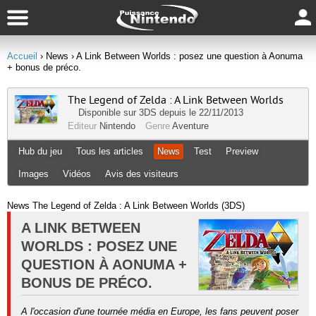
Accueil
› News
› A Link Between Worlds : posez une question à Aonuma
+ bonus de préco.
The Legend of Zelda : A Link Between Worlds
Disponible sur
3DS
depuis le 22/11/2013
Editeur
Nintendo
Genre
Aventure
Hub du jeu
Tous les articles
News
Test
Preview
Images
Vidéos
Avis des visiteurs
News The Legend of Zelda : A Link Between Worlds (3DS)
A LINK BETWEEN
WORLDS : POSEZ UNE
QUESTION À AONUMA +
BONUS DE PRÉCO.
A l'occasion d'une tournée média en Europe, les fans peuvent poser