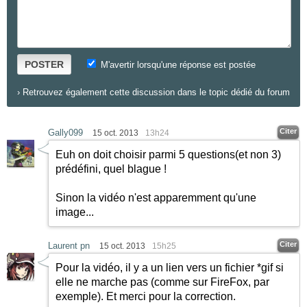
POSTER
M'avertir lorsqu'une réponse est postée
›
Retrouvez également cette discussion dans le topic dédié du forum
Citer
Gally099
15 oct. 2013
13h24
Euh on doit choisir parmi 5 questions(et non 3)
prédéfini, quel blague !
Sinon la vidéo n'est apparemment qu'une
image...
Citer
Laurent pn
15 oct. 2013
15h25
Pour la vidéo, il y a un lien vers un fichier *gif si
elle ne marche pas (comme sur FireFox, par
exemple). Et merci pour la correction.