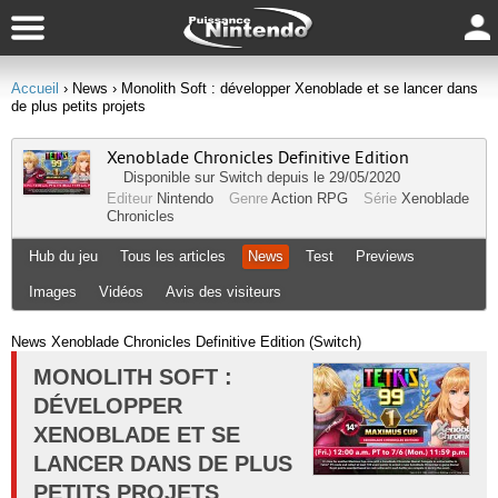
Accueil
› News
› Monolith Soft : développer Xenoblade et se lancer dans
de plus petits projets
Xenoblade Chronicles Definitive Edition
Disponible sur
Switch
depuis le 29/05/2020
Editeur
Nintendo
Genre
Action RPG
Série
Xenoblade
Chronicles
Hub du jeu
Tous les articles
News
Test
Previews
Images
Vidéos
Avis des visiteurs
News Xenoblade Chronicles Definitive Edition (Switch)
MONOLITH SOFT :
DÉVELOPPER
XENOBLADE ET SE
LANCER DANS DE PLUS
PETITS PROJETS