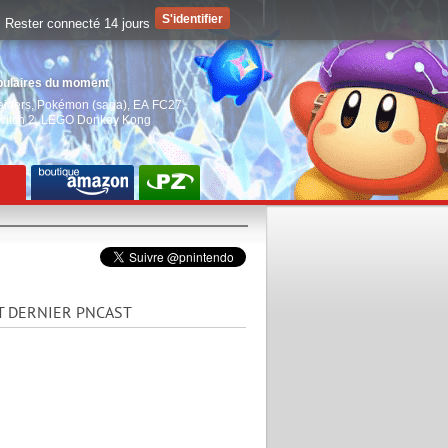
Rester connecté 14 jours
pulaires du moment
aiders
,
Pokémon (saga)
,
EA FC27
,
witch 2
,
LEGO Donkey Kong
T DERNIER PNCAST