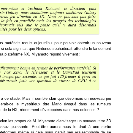
 moi-même et Yoshiaki Koizumi, le directeur puis
érie Galaxy, nous souhaitons toujours améliorer Galaxy
uveau jeu d’action en 3D. Nous ne pouvons pas faire
la fois en parallèle mais les progrès des technologies
désormais tels que je pense qu’il y aura désormais
ités pour les deux options.
ns matériels requis aujourd’hui pour pouvoir obtenir un nouveau
si cela signifiait que Nintendo souhaiterait attendre le lancement
 sa plateforme NX, Miyamoto répond vivement :
uffisamment bonne en termes de performance matériel. Si
r Fox Zero, le téléviseur et le GamePad tournent
 images par seconde, ce qui fait 120 frames à gérer en
désormais juste une question de vitesse de CPU à ce
à ce stade. Mais il semble clair que désormais un nouveau jeu
Serait-ce le mystérieux titre Mario évoqué dans les rumeurs
ues de la NX, récemment développées dans nos colonnes ?
 selon les propos de M. Miyamoto d’envisager un nouveau titre 3D
assez puissante. Peut-être aurons-nous le droit à une sortie
lateformes même si cela nous paraît peu vraisemblable de se