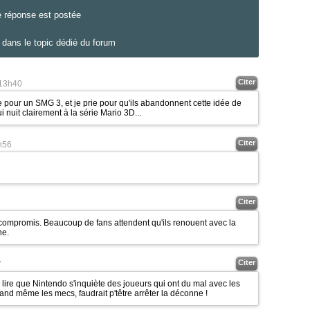
e réponse est postée
dans le topic dédié du forum
Citer
13h40
te pour un SMG 3, et je prie pour qu'ils abandonnent cette idée de
nuit clairement à la série Mario 3D...
Citer
h56
Citer
 compromis. Beaucoup de fans attendent qu'ils renouent avec la
ne.
Citer
7
e lire que Nintendo s'inquiète des joueurs qui ont du mal avec les
and même les mecs, faudrait p'têtre arrêter la déconne !