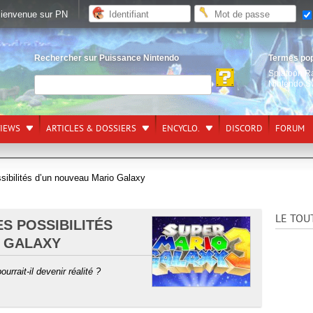
ienvenue sur PN
Rechercher sur Puissance Nintendo
Termes po
Splatoon R
Nintendo S
VIEWS
ARTICLES & DOSSIERS
ENCYCLO.
DISCORD
FORUM
sibilités d’un nouveau Mario Galaxy
LE TOU
S POSSIBILITÉS
 GALAXY
ourrait-il devenir réalité ?