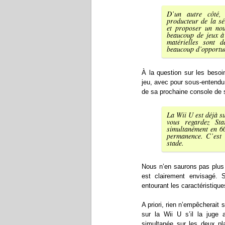
D’un autre côté,
producteur de la s
et proposer un no
beaucoup de jeux à 
matérielles sont 
beaucoup d’opportun
À la question sur les besoi
jeu, avec pour sous-entendu 
de sa prochaine console de
La Wii U est déjà s
vous regardez Sta
simultanément en 60
permanence. C’est 
stade.
Nous n’en saurons pas plus 
est clairement envisagé. 
entourant les caractéristiq
A priori, rien n’empêcherait
sur la Wii U s’il la juge 
simultanée sur les deux p