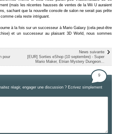
ment (mais les récentes hausses de ventes de la Wii U auraient
ions, sachant que la nouvelle console de salon ne serait pas prête
comme cela reste intriguant.
 tourne à la fois sur un successeur à Mario Galaxy (cela peut-être
nchise) et un successeur au plaisant 3D World, nous sommes
News suivante
n pour
[EUR] Sorties eShop (10 septembre) - Super
Mario Maker, Etrian Mystery Dungeon...
9
haitez réagir, engager une discussion ? Ecrivez simplement