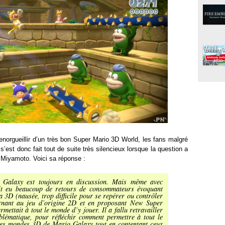
enorgueillir d’un très bon Super Mario 3D World, les fans malgré
s’est donc fait tout de suite très silencieux lorsque la question a
Miyamoto. Voici sa réponse :
Galaxy est toujours en discussion. Mais même avec
it eu beaucoup de retours de consommateurs évoquant
 la 3D (nausée, trop difficile pour se repérer ou contrôler
urnant au jeu d’origine 2D et en proposant New Super
mettait à tout le monde d’y jouer. Il a fallu retravailler
blématique, pour réfléchir comment permettre à tout le
des mondes 3D de Mario Galaxy tout en contentant ceux