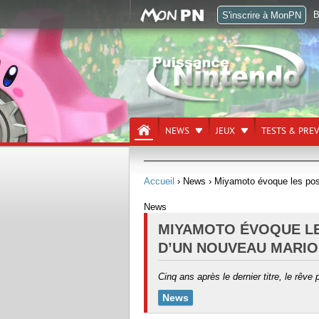
B
S'inscrire à MonPN
NEWS
JEUX
TESTS & PRE
Accueil
› News
› Miyamoto évoque les pos
News
MIYAMOTO ÉVOQUE LE
D’UN NOUVEAU MARIO
Cinq ans après le dernier titre, le rêve p
News