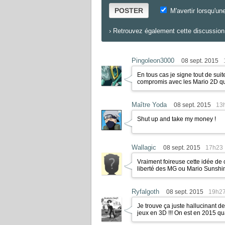
POSTER
M'avertir lorsqu'un
›
Retrouvez également cette discussion 
Pingoleon3000
08 sept. 2015
En tous cas je signe tout de sui
compromis avec les Mario 2D qui 
Maître Yoda
08 sept. 2015
13
Shut up and take my money !
Wallagic
08 sept. 2015
17h23
Vraiment foireuse cette idée de
liberté des MG ou Mario Sunshi
Ryfalgoth
08 sept. 2015
19h2
Je trouve ça juste hallucinant d
jeux en 3D !!! On est en 2015 qu