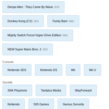
Denpa Men : They Came By Wave
3DS
Donkey Kong (CV)
Funky Barn
3DS
WiiU
Mighty Switch Force! Hyper Drive Edition
WiiU
NEW Super Mario Bros. 2
3DS
Console
Nintendo 3DS
Nintendo DS
Wii
Wii U
Société
SNK Playmore
Tantalus Media
WayForward
Nintendo
505 Games
Genius Sonority