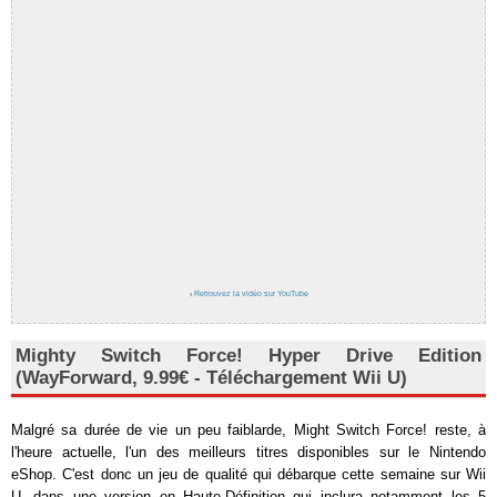
›
Retrouvez la vidéo sur YouTube
Mighty Switch Force! Hyper Drive Edition
(WayForward, 9.99€ - Téléchargement Wii U)
Malgré sa durée de vie un peu faiblarde, Might Switch Force! reste, à
l'heure actuelle, l'un des meilleurs titres disponibles sur le Nintendo
eShop. C'est donc un jeu de qualité qui débarque cette semaine sur Wii
U, dans une version en Haute-Définition qui inclura notamment les 5