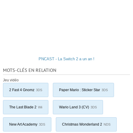
PNCAST - La Switch 2 a un an !
MOTS-CLÉS EN RELATION
Jeu vidéo
2 Fast 4 Gnomz
Paper Mario : Sticker Star
3DS
3DS
The Last Blade 2
Wario Land 3 (CV)
Wii
3DS
New Art Academy
Christmas Wonderland 2
3DS
NDS