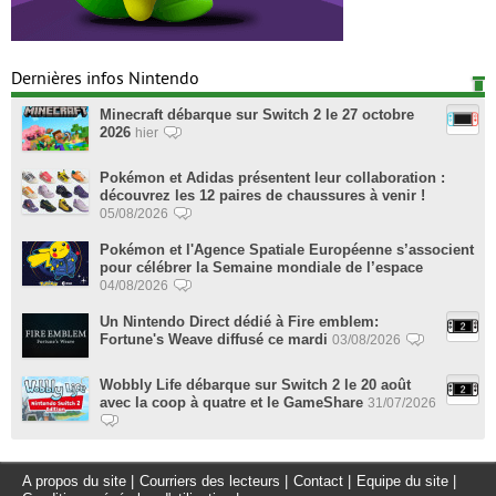
Dernières infos Nintendo
Minecraft débarque sur Switch 2 le 27 octobre
2026
hier
Pokémon et Adidas présentent leur collaboration :
découvrez les 12 paires de chaussures à venir !
05/08/2026
Pokémon et l'Agence Spatiale Européenne s’associent
pour célébrer la Semaine mondiale de l’espace
04/08/2026
Un Nintendo Direct dédié à Fire emblem:
Fortune's Weave diffusé ce mardi
03/08/2026
Wobbly Life débarque sur Switch 2 le 20 août
avec la coop à quatre et le GameShare
31/07/2026
A propos du site
|
Courriers des lecteurs
|
Contact
|
Equipe du site
|