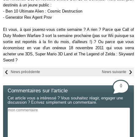
destinés à un jeune public :
- Ben 10 Ultimate Alien : Cosmic Destruction
- Generator Rex Agent Prov
Et vous, à quoi jouerez-vous cette semaine ? A rien ? Parce que Call of
Duty Modern Warfare 3 sort la semaine prochaine (pas sur Wii puisque sa
sortie est reportés à la fin du mois, d'ailleurs !) ? Ou parce que vous
économisez en vue d'un onéreux 18 novembre 2011 qui vous verra
acheter une 3DS, Super Mario 3D Land et The Legend of Zelda : Skyward
Sword ?
News précédente
News suivante
0
Commentaires sur l'article
Cet article vous a intéressé ? Vous souhaitez réagir, engager une
discussion ? Ecrivez simplement un commentaire.