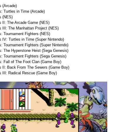
s (Arcade)
: Turtles in Time (Arcade)
s (NES)
es II: The Arcade Game (NES)
s III: The Manhattan Project (NES)
s: Tournament Fighters (NES)
 IV: Turtles in Time (Super Nintendo)
s: Tournament Fighters (Super Nintendo)
s: The Hyperstone Heist (Sega Genesis)
s: Tournament Fighters (Sega Genesis)
s: Fall of The Foot Clan (Game Boy)
es II: Back From The Sewers (Game Boy)
s III: Radical Rescue (Game Boy)