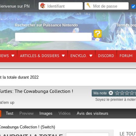
ienvenue sur PN
Rechercher sur Puissance Nintendo
Termes po
Splatoon R
Nintendo S
VIEWS
ARTICLES & DOSSIERS
ENCYCLO.
DISCORD
FORUM
t la totale durant 2022
urtles: The Cowabunga Collection !
Ma note
Soyez le premier à noter 
at'em up
Test
Preview
Images
Vidéos
Avis des visiteurs
owabunga Collection ! (Switch)
LE TOU