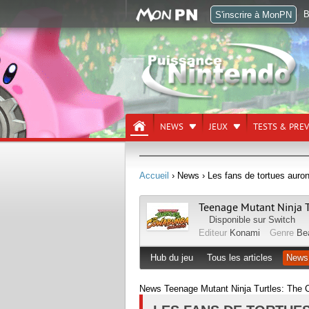
B
S'inscrire à MonPN
NEWS
JEUX
TESTS & PRE
Accueil
› News
› Les fans de tortues auron
Teenage Mutant Ninja T
Disponible sur
Switch
Editeur
Konami
Genre
Be
Hub du jeu
Tous les articles
News
News Teenage Mutant Ninja Turtles: The C