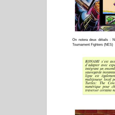
On notera deux détails : 
Tournament Fighters (NES)
KONAMI s’est asso
d’adapter avec exp
intégrant un ensembl
sauvegarde instantan
ligne est égaleme
multijoueur local 
Turtles: The Cow
numérique pour cha
traverser certains ni