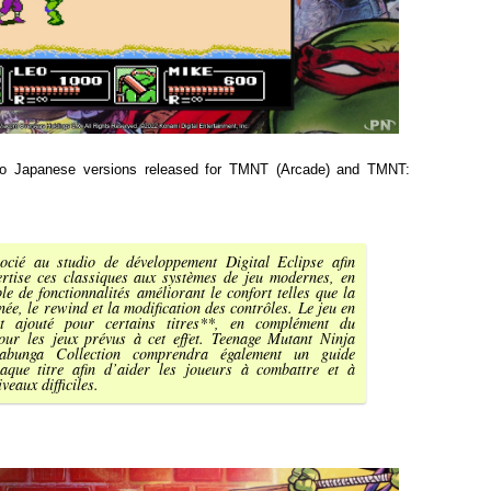
No Japanese versions released for TMNT (Arcade) and TMNT:
cié au studio de développement Digital Eclipse afin
ertise ces classiques aux systèmes de jeu modernes, en
e de fonctionnalités améliorant le confort telles que la
ée, le rewind et la modification des contrôles. Le jeu en
nt ajouté pour certains titres**, en complément du
pour les jeux prévus à cet effet. Teenage Mutant Ninja
abunga Collection comprendra également un guide
que titre afin d’aider les joueurs à combattre et à
veaux difficiles.