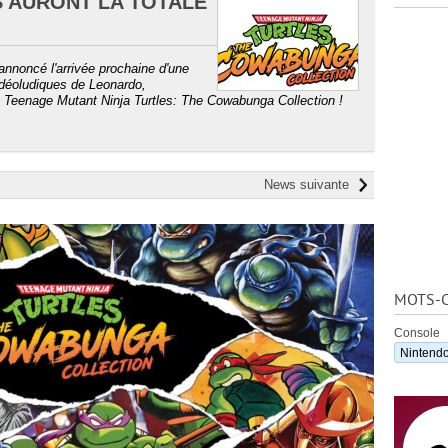
S AURONT LA TOTALE
annoncé l'arrivée prochaine d'une
idéoludiques de Leonardo,
a Teenage Mutant Ninja Turtles: The Cowabunga Collection !
News suivante
MOTS-C
Console
Nintendo