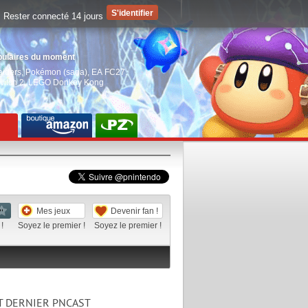
Rester connecté 14 jours
pulaires du moment
aiders
,
Pokémon (saga)
,
EA FC27
,
witch 2
,
LEGO Donkey Kong
Mes jeux
Devenir fan !
!
Soyez le premier !
Soyez le premier !
T DERNIER PNCAST