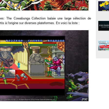
les: The Cowabunga Collection balaie une large sélection de
is à l'origine sur diverses plateformes. En voici la liste :