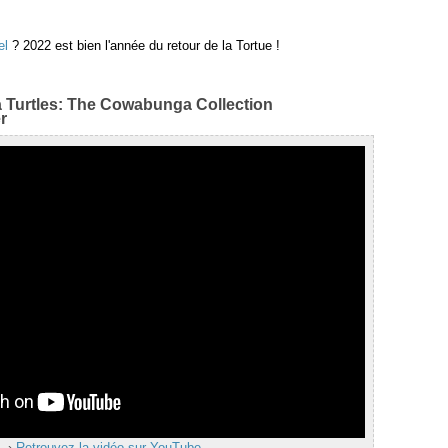
el
? 2022 est bien l'année du retour de la Tortue !
 Turtles: The Cowabunga Collection
r
›
Retrouvez la vidéo sur YouTube