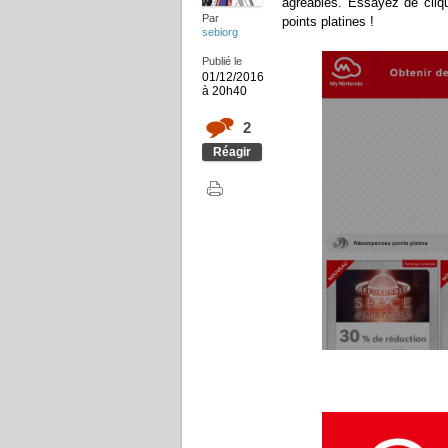
agréables. Essayez de cliq
Par
points platines !
sebiorg
Publié le
01/12/2016
à 20h40
2
Réagir