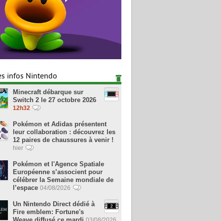
es infos Nintendo
Minecraft débarque sur
Switch 2 le 27 octobre 2026
12h32
Pokémon et Adidas présentent
leur collaboration : découvrez les
12 paires de chaussures à venir !
hier
Pokémon et l'Agence Spatiale
Européenne s’associent pour
célébrer la Semaine mondiale de
l’espace
04/08/2026
Un Nintendo Direct dédié à
Fire emblem: Fortune's
Weave diffusé ce mardi
03/08/2026