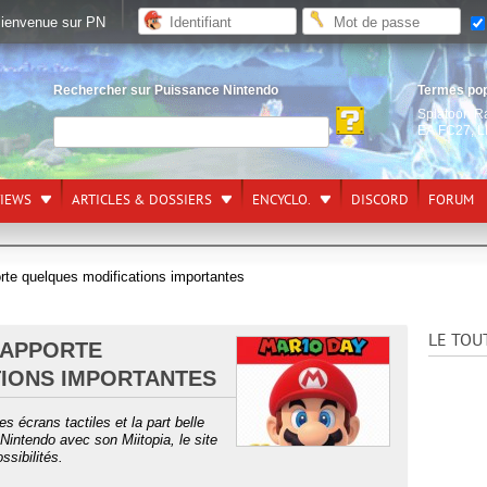
ienvenue sur PN
Rechercher sur Puissance Nintendo
Termes po
Splatoon R
EA FC27
,
L
VIEWS
ARTICLES & DOSSIERS
ENCYCLO.
DISCORD
FORUM
rte quelques modifications importantes
LE TOU
 APPORTE
IONS IMPORTANTES
s écrans tactiles et la part belle
 Nintendo avec son Miitopia, le site
sibilités.