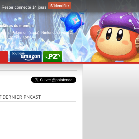
Rester connecté 14 jours
pulaires du moment
aiders
,
Pokémon (saga)
,
Nintendo Switch 2
,
EGO Donkey Kong
T DERNIER PNCAST