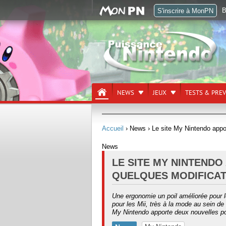
B
S'inscrire à MonPN
NEWS
JEUX
TESTS & PRE
Accueil
› News
› Le site My Nintendo appo
News
LE SITE MY NINTENDO
QUELQUES MODIFICAT
Une ergonomie un poil améliorée pour le
pour les Mii, très à la mode au sein de
My Nintendo apporte deux nouvelles pos