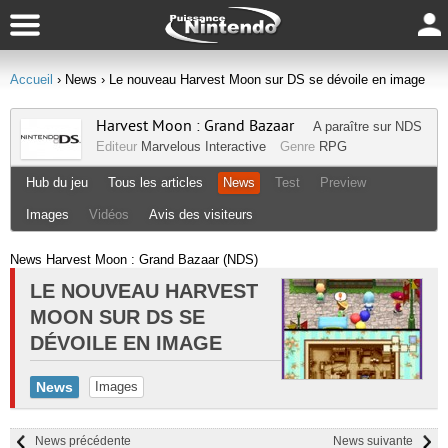
Accueil
› News
› Le nouveau Harvest Moon sur DS se dévoile en image
Harvest Moon : Grand Bazaar
A paraître sur
NDS
Editeur
Marvelous Interactive
Genre
RPG
Hub du jeu
Tous les articles
News
Test
Preview
Images
Vidéos
Avis des visiteurs
News Harvest Moon : Grand Bazaar (NDS)
LE NOUVEAU HARVEST
MOON SUR DS SE
DÉVOILE EN IMAGE
News
Images
News précédente
News suivante