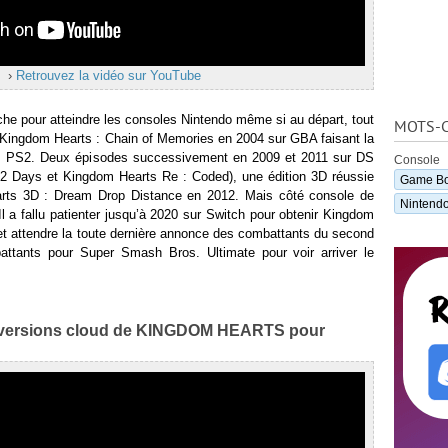
›
Retrouvez la vidéo sur YouTube
che pour atteindre les consoles Nintendo même si au départ, tout
MOTS-C
 Kingdom Hearts : Chain of Memories en 2004 sur GBA faisant la
us PS2. Deux épisodes successivement en 2009 et 2011 sur DS
Console
2 Days et Kingdom Hearts Re : Coded), une édition 3D réussie
Game Bo
ts 3D : Dream Drop Distance en 2012. Mais côté console de
Nintendo
 Il a fallu patienter jusqu’à 2020 sur Switch pour obtenir Kingdom
t attendre la toute dernière annonce des combattants du second
ttants pour Super Smash Bros. Ultimate pour voir arriver le
versions cloud de KINGDOM HEARTS pour