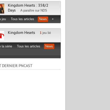
Kingdom Hearts : 358/2
Days
A paraître sur
NDS
 jeu
Tous les articles
News
+
Kingdom Hearts
1
jeu lié
 la série
Tous les articles
News
T DERNIER PNCAST