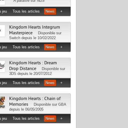
A paraître sur
NDS
 jeu
Tous les articles
News
+
Kingdom Hearts Integrum
Masterpiece
Disponible sur
Switch
depuis le 10/02/2022
 jeu
Tous les articles
News
+
Kingdom Hearts : Dream
Drop Distance
Disponible sur
3DS
depuis le 20/07/2012
 jeu
Tous les articles
News
+
Kingdom Hearts : Chain of
Memories
Disponible sur
GBA
depuis le 06/05/2005
 jeu
Tous les articles
News
+