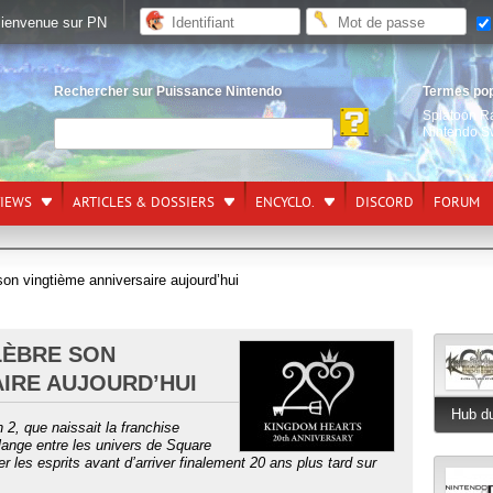
ienvenue sur PN
Rechercher sur Puissance Nintendo
Termes po
Splatoon R
Nintendo S
VIEWS
ARTICLES & DOSSIERS
ENCYCLO.
DISCORD
FORUM
on vingtième anniversaire aujourd’hui
LÈBRE SON
AIRE AUJOURD’HUI
Hub du
 2, que naissait la franchise
lange entre les univers de Square
r les esprits avant d’arriver finalement 20 ans plus tard sur