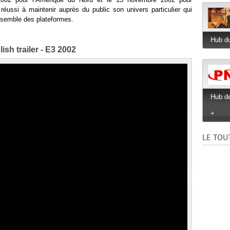
réussi à maintenir auprès du public son univers particulier qui
ensemble des plateformes.
Hub du
sh trailer - E3 2002
Hub de
+
LE TOU