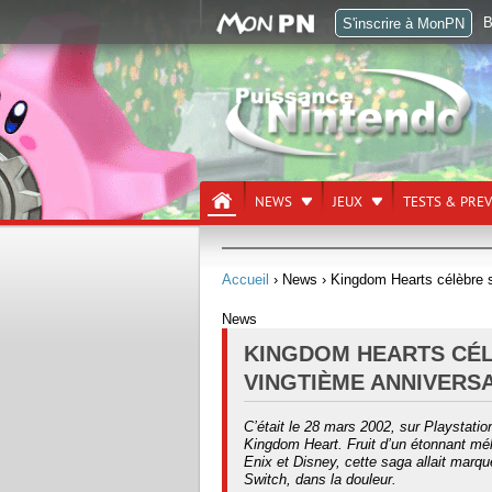
B
S'inscrire à MonPN
NEWS
JEUX
TESTS & PRE
Accueil
› News
› Kingdom Hearts célèbre s
News
KINGDOM HEARTS CÉ
VINGTIÈME ANNIVERS
C’était le 28 mars 2002, sur Playstation
Kingdom Heart. Fruit d’un étonnant mé
Enix et Disney, cette saga allait marque
Switch, dans la douleur.