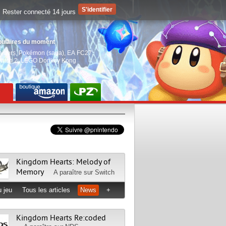
Rester connecté 14 jours
pulaires du moment
aiders
,
Pokémon (saga)
,
EA FC27
,
witch 2
,
LEGO Donkey Kong
Kingdom Hearts: Melody of
Memory
A paraître sur
Switch
 jeu
Tous les articles
News
+
Kingdom Hearts Re:coded