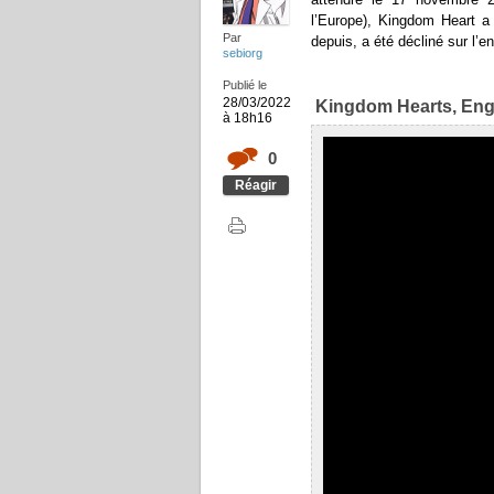
l’Europe), Kingdom Heart a 
Par
depuis, a été décliné sur l’
sebiorg
Publié le
28/03/2022
Kingdom Hearts, Engli
à 18h16
0
Réagir