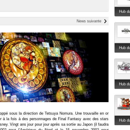
Hub du
News suivante
Hub du
Hub du
ppé sous la direction de Tetsuya Nomura. Une trouvaille en or
uer à la fois à des personnages de Final Fantasy avec des stars
Hub du
sney. Vingt ans jour pour jour après sa sortie au Japon (il faudra
2002 pour l’Amérique du Nord et le 15 novembre 2002 pour