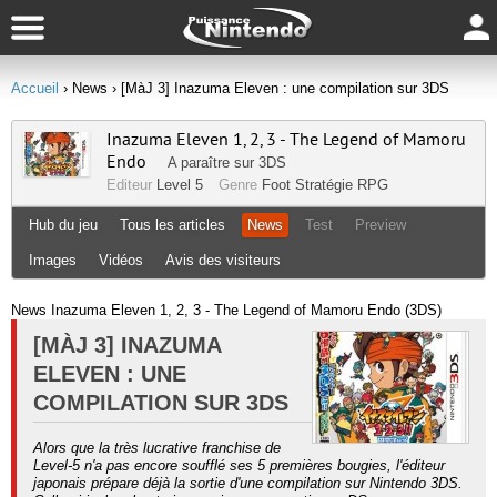
Accueil
› News
› [MàJ 3] Inazuma Eleven : une compilation sur 3DS
Inazuma Eleven 1, 2, 3 - The Legend of Mamoru
Endo
A paraître sur
3DS
Editeur
Level 5
Genre
Foot
Stratégie
RPG
Hub du jeu
Tous les articles
News
Test
Preview
Images
Vidéos
Avis des visiteurs
News Inazuma Eleven 1, 2, 3 - The Legend of Mamoru Endo (3DS)
[MÀJ 3] INAZUMA
ELEVEN : UNE
COMPILATION SUR 3DS
Alors que la très lucrative franchise de
Level-5 n'a pas encore soufflé ses 5 premières bougies, l'éditeur
japonais prépare déjà la sortie d'une compilation sur Nintendo 3DS.