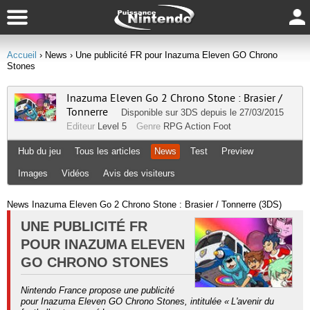
Accueil
› News
› Une publicité FR pour Inazuma Eleven GO Chrono
Stones
Inazuma Eleven Go 2 Chrono Stone : Brasier /
Tonnerre
Disponible sur
3DS
depuis le 27/03/2015
Editeur
Level 5
Genre
RPG
Action
Foot
Hub du jeu
Tous les articles
News
Test
Preview
Images
Vidéos
Avis des visiteurs
News Inazuma Eleven Go 2 Chrono Stone : Brasier / Tonnerre (3DS)
UNE PUBLICITÉ FR
POUR INAZUMA ELEVEN
GO CHRONO STONES
Nintendo France propose une publicité
pour Inazuma Eleven GO Chrono Stones, intitulée « L'avenir du