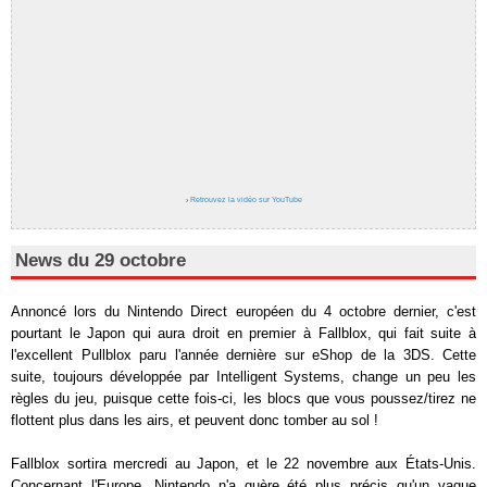
›
Retrouvez la vidéo sur YouTube
News du 29 octobre
Annoncé lors du Nintendo Direct européen du 4 octobre dernier, c'est
pourtant le Japon qui aura droit en premier à Fallblox, qui fait suite à
l'excellent Pullblox paru l'année dernière sur eShop de la 3DS. Cette
suite, toujours développée par Intelligent Systems, change un peu les
règles du jeu, puisque cette fois-ci, les blocs que vous poussez/tirez ne
flottent plus dans les airs, et peuvent donc tomber au sol !
Fallblox sortira mercredi au Japon, et le 22 novembre aux États-Unis.
Concernant l'Europe, Nintendo n'a guère été plus précis qu'un vague