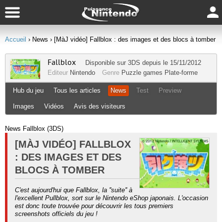
Accueil
› News
› [MàJ vidéo] Fallblox : des images et des blocs à tomber
Fallblox
Disponible sur
3DS
depuis le 15/11/2012
Editeur
Nintendo
Genre
Puzzle games
Plate-forme
Hub du jeu
Tous les articles
News
Test
Preview
Images
Vidéos
Avis des visiteurs
News Fallblox (3DS)
[MÀJ VIDÉO] FALLBLOX
: DES IMAGES ET DES
BLOCS À TOMBER
C'est aujourd'hui que Fallblox, la ''suite'' à
l'excellent Pullblox, sort sur le Nintendo eShop japonais. L'occasion
est donc toute trouvée pour découvrir les tous premiers
screenshots officiels du jeu !