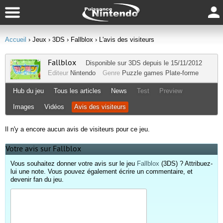
Accueil
› Jeux
› 3DS
› Fallblox
› L'avis des visiteurs
Fallblox
Disponible sur
3DS
depuis le 15/11/2012
Editeur
Nintendo
Genre
Puzzle games
Plate-forme
Hub du jeu
Tous les articles
News
Test
Preview
Images
Vidéos
Avis des visiteurs
Il n'y a encore aucun avis de visiteurs pour ce jeu.
Votre avis sur Fallblox
Vous souhaitez donner votre avis sur le jeu
Fallblox
(3DS) ? Attribuez-
lui une note. Vous pouvez également écrire un commentaire, et
devenir fan du jeu.