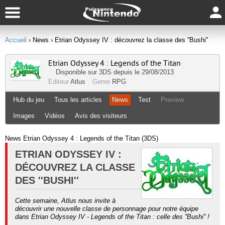
Accueil
› News
› Etrian Odyssey IV : découvrez la classe des ''Bushi''
Etrian Odyssey 4 : Legends of the Titan
Disponible sur
3DS
depuis le 29/08/2013
Editeur
Atlus
Genre
RPG
Hub du jeu
Tous les articles
News
Test
Preview
Images
Vidéos
Avis des visiteurs
News Etrian Odyssey 4 : Legends of the Titan (3DS)
ETRIAN ODYSSEY IV :
DÉCOUVREZ LA CLASSE
DES ''BUSHI''
Cette semaine, Atlus nous invite à
découvrir une nouvelle classe de personnage pour notre équipe
dans Etrian Odyssey IV - Legends of the Titan : celle des ''Bushi'' !