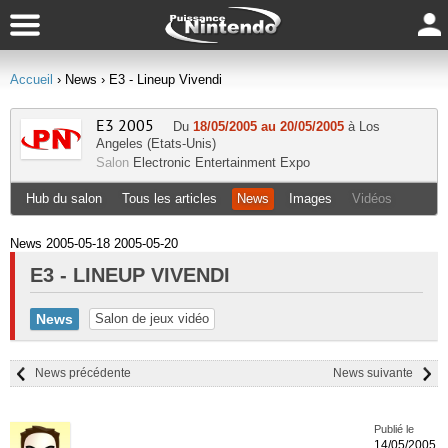
Accueil
› News
› E3 - Lineup Vivendi
E3 2005
Du
18/05/2005 au 20/05/2005
à Los
Angeles (Etats-Unis)
Salon
Electronic Entertainment Expo
Hub du salon
Tous les articles
News
Images
Vidéos
News 2005-05-18 2005-05-20
E3 - LINEUP VIVENDI
News
Salon de jeux vidéo
News précédente
News suivante
Publié le
14/05/2005