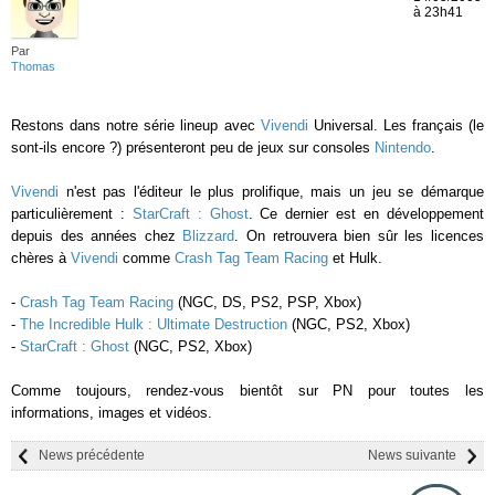
à 23h41
Par
Thomas
Restons dans notre série lineup avec
Vivendi
Universal. Les français (le
sont-ils encore ?) présenteront peu de jeux sur consoles
Nintendo
.
Vivendi
n'est pas l'éditeur le plus prolifique, mais un jeu se démarque
particulièrement :
StarCraft : Ghost
. Ce dernier est en développement
depuis des années chez
Blizzard
. On retrouvera bien sûr les licences
chères à
Vivendi
comme
Crash Tag Team Racing
et Hulk.
-
Crash Tag Team Racing
(NGC, DS, PS2, PSP, Xbox)
-
The Incredible Hulk : Ultimate Destruction
(NGC, PS2, Xbox)
-
StarCraft : Ghost
(NGC, PS2, Xbox)
Comme toujours, rendez-vous bientôt sur PN pour toutes les
informations, images et vidéos.
News précédente
News suivante