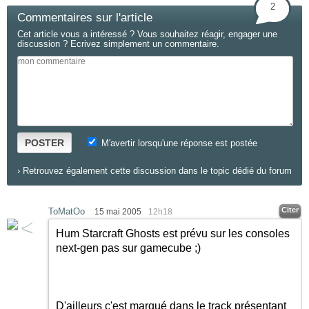
2
Commentaires sur l'article
Cet article vous a intéressé ? Vous souhaitez réagir, engager une
discussion ? Ecrivez simplement un commentaire.
POSTER
M'avertir lorsqu'une réponse est postée
›
Retrouvez également cette discussion dans le topic dédié du forum
Citer
ToMatOo
15 mai 2005
12h18
Hum Starcraft Ghosts est prévu sur les consoles
next-gen pas sur gamecube
;)
D'ailleurs c'est marqué dans le track présentant