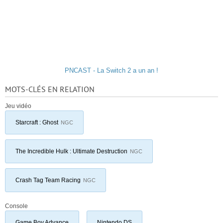
PNCAST - La Switch 2 a un an !
MOTS-CLÉS EN RELATION
Jeu vidéo
Starcraft : Ghost
NGC
The Incredible Hulk : Ultimate Destruction
NGC
Crash Tag Team Racing
NGC
Console
Game Boy Advance
Nintendo DS