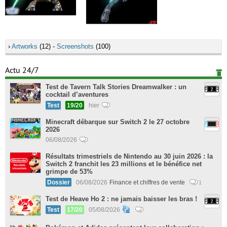
›
Artworks
(12) -
Screenshots
(100)
Actu 24/7
Test de Tavern Talk Stories Dreamwalker : un
cocktail d’aventures
Test
19/20
hier
Minecraft débarque sur Switch 2 le 27 octobre
2026
06/08/2026
Résultats trimestriels de Nintendo au 30 juin 2026 : la
Switch 2 franchit les 23 millions et le bénéfice net
grimpe de 53%
Dossier
06/08/2026
Finance et chiffres de vente
1
Test de Heave Ho 2 : ne jamais baisser les bras !
Test
17/20
05/08/2026