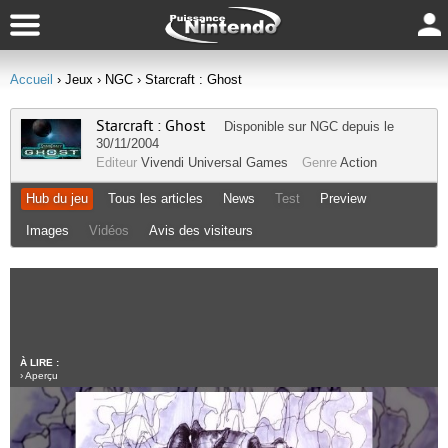
Accueil
› Jeux
› NGC
› Starcraft : Ghost
Starcraft : Ghost
Disponible sur
NGC
depuis le
30/11/2004
Editeur
Vivendi Universal Games
Genre
Action
Hub du jeu
Tous les articles
News
Test
Preview
Images
Vidéos
Avis des visiteurs
À LIRE :
›
Aperçu