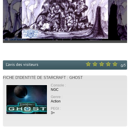
L'avis des visiteurs
/
5
0
FICHE D'IDENTITÉ DE STARCRAFT : GHOST
Console :
NGC
Genre :
Action
PEGI :
3+