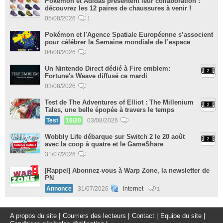
Pokémon et Adidas présentent leur collaboration :
découvrez les 12 paires de chaussures à venir !
05/08/2026
1
Pokémon et l'Agence Spatiale Européenne s’associent
pour célébrer la Semaine mondiale de l’espace
04/08/2026
Un Nintendo Direct dédié à Fire emblem:
Fortune's Weave diffusé ce mardi
03/08/2026
Test de The Adventures of Elliot : The Millenium
Tales, une belle épopée à travers le temps
Test
16/20
03/08/2026
Wobbly Life débarque sur Switch 2 le 20 août
avec la coop à quatre et le GameShare
31/07/2026
[Rappel] Abonnez-vous à Warp Zone, la newsletter de
PN
Annonce
31/07/2026
Internet
1
A propos du site
|
Courriers des lecteurs
|
Contact
|
Equipe du site
|